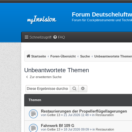
Forum Deutscheluftw
Forum für Cockpitinstrumente und Technik
Schnellzugriff
FAQ
Startseite
Foren-Übersicht
Suche
Unbeantwortete Theme
Unbeantwortete Themen
Zur erweiterten Suche
Suche
Erweiterte Suche
Themen
Restaurierungen der Propellerflügellagerungen
von
Gelbe 13
»
21 Jul 2026 11:48
» in
Restauration
Fahrwerk Bf 109 G
von
Gelbe 13
»
18 Jul 2026 09:09
» in
Restauration