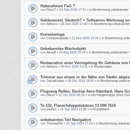
Halterahmen FuG ?
von
Fluv17
»
04 Feb 2026 17:42
» in
Bestimmung unbekannter T
Gehäuserest, Deutsch? + Seltsames Werkzeug un
von
Airboss
»
26 Dez 2025 17:08
» in
Bestimmung unbekannter 
Kreiselanlage
von
Compassipedia
»
21 Nov 2025 15:04
» in
Bestimmung unbek
Unbekanntes Blechobjekt
von
Airwulf
»
26 Aug 2025 22:24
» in
Bestimmung unbekannter T
Restauration einer Verriegelung für Gehäuse von
von
Airboss
»
30 Nov 2024 13:36
» in
Restauration
Trimmer aus einem in der Nähe von Stettin abge
von
JakubKubas
»
28 Okt 2024 18:50
» in
Bestimmung unbekann
Flugzeug Reifen, Dunlop Aero-Standard, Hans Gr
von
Oliver
»
12 Okt 2024 08:15
» in
Die Fliegertruppe 1914-191
Ta 152, Flanschdoppelstutzen 13 DIN 7616
von
weiße1
»
16 Sep 2024 13:08
» in
Rumpfwerk
unbekanntes Teil Navigation
von
ThomasRie
»
02 Sep 2024 17:29
» in
Bestimmung unbekann