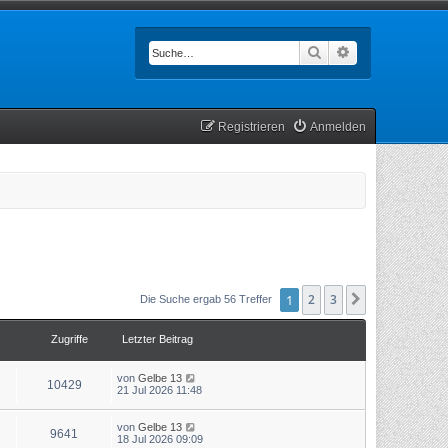
Suche
Erweiterte Such
Registrieren
Anmelden
1
2
3
Nächste
Die Suche ergab 56 Treffer
Zugriffe
Letzter Beitrag
von
Gelbe 13
10429
21 Jul 2026 11:48
von
Gelbe 13
9641
18 Jul 2026 09:09