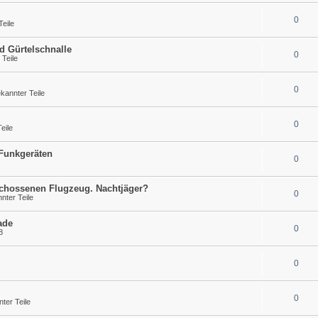
0
eile
d Gürtelschnalle
0
Teile
0
annter Teile
0
eile
 Funkgeräten
0
schossenen Flugzeug. Nachtjäger?
0
ter Teile
ade
0
8
0
0
ter Teile