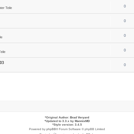
0
er Teile
0
0
le
0
eile
03
0
*
Original Author:
Brad Veryard
*
Updated to 3.3.x by
MannixMD
*
Style version: 3.4.5
Powered by
phpBB
® Forum Software © phpBB Limited