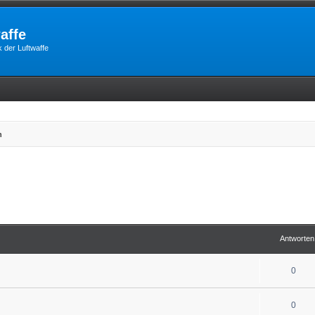
affe
 der Luftwaffe
n
Antworten
0
0