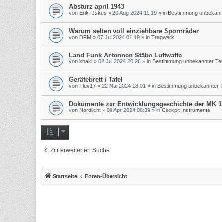
Absturz april 1943
von
Erik IJskes
»
20 Aug 2024 11:19
» in
Bestimmung unbekannt
Warum selten voll einziehbare Spornräder
von
DFM
»
07 Jul 2024 01:19
» in
Tragwerk
Land Funk Antennen Stäbe Luftwaffe
von
khaki
»
02 Jul 2024 20:26
» in
Bestimmung unbekannter Tei
Gerätebrett / Tafel
von
Fluv17
»
22 Mai 2024 18:01
» in
Bestimmung unbekannter T
Dokumente zur Entwicklungsgeschichte der MK 1
von
Nordlicht
»
09 Apr 2024 08:39
» in
Cockpit Instrumente
Zur erweiterten Suche
Startseite
Foren-Übersicht