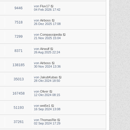
von
Fluv17
9446
04 Feb 2026 17:42
von
Airboss
7518
26 Dez 2025 17:08
von
Compassipedia
7299
21 Nov 2025 15:04
von
Airwulf
8371
26 Aug 2025 22:24
von
Airboss
138185
30 Nov 2024 13:36
von
JakubKubas
35013
28 Okt 2024 18:50
von
Oliver
167458
12 Okt 2024 08:15
von
weiße1
51193
16 Sep 2024 13:08
von
ThomasRie
37261
02 Sep 2024 17:29