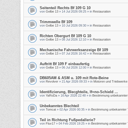
Seitenteil Rechts Bf 109 G 10
von
Gelbe 13
»
14 Jul 2026 09:25
» in
Restauration
Trimmwelle Bf 109
von
Gelbe 13
»
10 Jul 2026 09:30
» in
Restauration
Richten Obergurt Bf 109 G 10
von
Gelbe 13
»
08 Jul 2026 12:10
» in
Restauration
Mechanische Fahrwerksanzeige Bf 109
von
Gelbe 13
»
07 Jul 2026 16:42
» in
Restauration
Auftritt Bf 109 F einbaufertig
von
Gelbe 13
»
06 Jul 2026 12:00
» in
Restauration
DB605AM & ASM u. 109 mit Rote-Beine
von
Revolver
»
21 Apr 2026 09:33
» in
Motoren und Triebwerke
Identifizierung, Blecghteile, If=no-Schield ...
von
YaRoDa
»
16 Apr 2026 22:48
» in
Bestimmung unbekannter 
Unbekanntes Blechteil
von
Tomcat
»
02 Apr 2026 00:35
» in
Bestimmung unbekannter T
Teil in Richtung Fußpedallerie?
von
Fluv17
»
04 Feb 2026 19:25
» in
Bestimmung unbekannter T