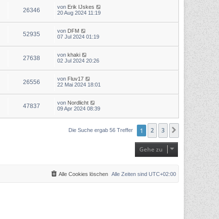
von
Erik IJskes
26346
20 Aug 2024 11:19
von
DFM
52935
07 Jul 2024 01:19
von
khaki
27638
02 Jul 2024 20:26
von
Fluv17
26556
22 Mai 2024 18:01
von
Nordlicht
47837
09 Apr 2024 08:39
1
2
3
Nächste
Die Suche ergab 56 Treffer
Gehe zu
Alle Cookies löschen
Alle Zeiten sind
UTC+02:00