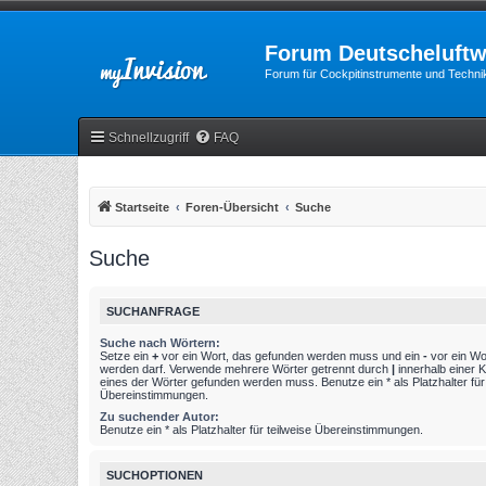
Forum Deutscheluftw
Forum für Cockpitinstrumente und Technik
Schnellzugriff
FAQ
Startseite
Foren-Übersicht
Suche
Suche
SUCHANFRAGE
Suche nach Wörtern:
Setze ein
+
vor ein Wort, das gefunden werden muss und ein
-
vor ein Wo
werden darf. Verwende mehrere Wörter getrennt durch
|
innerhalb einer 
eines der Wörter gefunden werden muss. Benutze ein * als Platzhalter für 
Übereinstimmungen.
Zu suchender Autor:
Benutze ein * als Platzhalter für teilweise Übereinstimmungen.
SUCHOPTIONEN