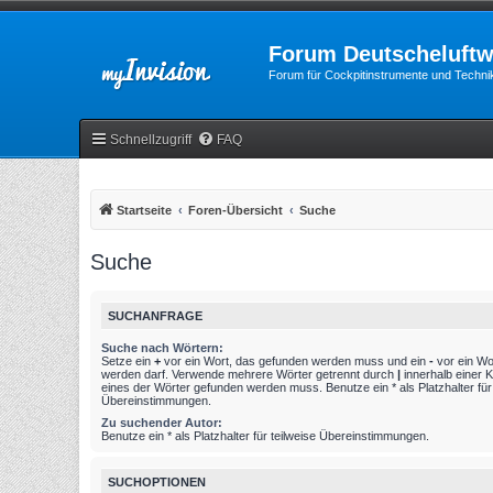
Forum Deutscheluftw
Forum für Cockpitinstrumente und Technik
Schnellzugriff
FAQ
Startseite
Foren-Übersicht
Suche
Suche
SUCHANFRAGE
Suche nach Wörtern:
Setze ein
+
vor ein Wort, das gefunden werden muss und ein
-
vor ein Wo
werden darf. Verwende mehrere Wörter getrennt durch
|
innerhalb einer 
eines der Wörter gefunden werden muss. Benutze ein * als Platzhalter für 
Übereinstimmungen.
Zu suchender Autor:
Benutze ein * als Platzhalter für teilweise Übereinstimmungen.
SUCHOPTIONEN