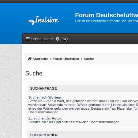
Forum Deutscheluftw
Forum für Cockpitinstrumente und Technik
Schnellzugriff
FAQ
Startseite
Foren-Übersicht
Suche
Suche
SUCHANFRAGE
Suche nach Wörtern:
Setze ein
+
vor ein Wort, das gefunden werden muss und ein
-
vor ein Wo
werden darf. Verwende mehrere Wörter getrennt durch
|
innerhalb einer 
eines der Wörter gefunden werden muss. Benutze ein * als Platzhalter für 
Übereinstimmungen.
Zu suchender Autor:
Benutze ein * als Platzhalter für teilweise Übereinstimmungen.
SUCHOPTIONEN