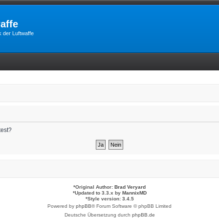
affe
 der Luftwaffe
test?
*
Original Author:
Brad Veryard
*
Updated to 3.3.x by
MannixMD
*
Style version: 3.4.5
Powered by
phpBB
® Forum Software © phpBB Limited
Deutsche Übersetzung durch
phpBB.de