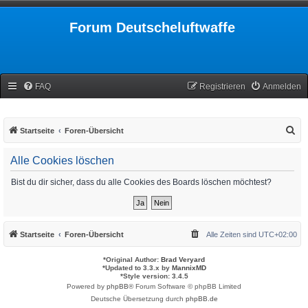
Forum Deutscheluftwaffe
FAQ
Registrieren
Anmelden
S
Startseite
Foren-Übersicht
u
Alle Cookies löschen
c
h
Bist du dir sicher, dass du alle Cookies des Boards löschen möchtest?
e
Startseite
Foren-Übersicht
Alle Zeiten sind
UTC+02:00
*
Original Author:
Brad Veryard
*
Updated to 3.3.x by
MannixMD
*
Style version: 3.4.5
Powered by
phpBB
® Forum Software © phpBB Limited
Deutsche Übersetzung durch
phpBB.de