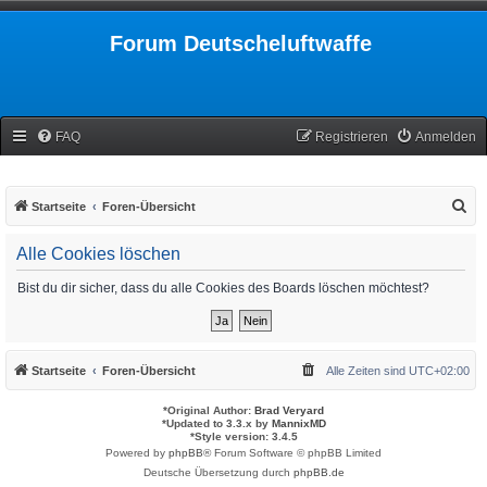
Forum Deutscheluftwaffe
FAQ
Registrieren
Anmelden
S
Startseite
Foren-Übersicht
u
Alle Cookies löschen
c
h
Bist du dir sicher, dass du alle Cookies des Boards löschen möchtest?
e
Startseite
Foren-Übersicht
Alle Zeiten sind
UTC+02:00
*
Original Author:
Brad Veryard
*
Updated to 3.3.x by
MannixMD
*
Style version: 3.4.5
Powered by
phpBB
® Forum Software © phpBB Limited
Deutsche Übersetzung durch
phpBB.de