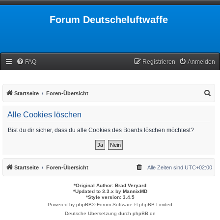
Forum Deutscheluftwaffe
FAQ
Registrieren
Anmelden
S
Startseite
Foren-Übersicht
u
Alle Cookies löschen
c
h
Bist du dir sicher, dass du alle Cookies des Boards löschen möchtest?
e
Startseite
Foren-Übersicht
Alle Zeiten sind
UTC+02:00
*
Original Author:
Brad Veryard
*
Updated to 3.3.x by
MannixMD
*
Style version: 3.4.5
Powered by
phpBB
® Forum Software © phpBB Limited
Deutsche Übersetzung durch
phpBB.de