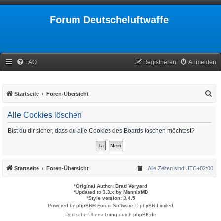
Forum Deutscheluftwaffe
FAQ
Registrieren
Anmelden
S
Startseite
Foren-Übersicht
u
Alle Cookies löschen
c
h
Bist du dir sicher, dass du alle Cookies des Boards löschen möchtest?
e
Startseite
Foren-Übersicht
Alle Zeiten sind
UTC+02:00
*
Original Author:
Brad Veryard
*
Updated to 3.3.x by
MannixMD
*
Style version: 3.4.5
Powered by
phpBB
® Forum Software © phpBB Limited
Deutsche Übersetzung durch
phpBB.de