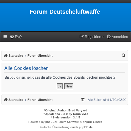
Forum Deutscheluftwaffe
FAQ
Registrieren
Anmelden
S
Startseite
Foren-Übersicht
u
Alle Cookies löschen
c
h
Bist du dir sicher, dass du alle Cookies des Boards löschen möchtest?
e
Startseite
Foren-Übersicht
Alle Zeiten sind
UTC+02:00
*
Original Author:
Brad Veryard
*
Updated to 3.3.x by
MannixMD
*
Style version: 3.4.5
Powered by
phpBB
® Forum Software © phpBB Limited
Deutsche Übersetzung durch
phpBB.de