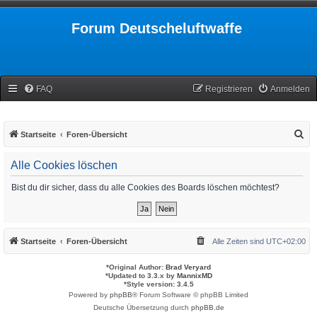
Forum Deutscheluftwaffe
FAQ
Registrieren
Anmelden
S
Startseite
Foren-Übersicht
u
Alle Cookies löschen
c
h
Bist du dir sicher, dass du alle Cookies des Boards löschen möchtest?
e
Startseite
Foren-Übersicht
Alle Zeiten sind
UTC+02:00
*
Original Author:
Brad Veryard
*
Updated to 3.3.x by
MannixMD
*
Style version: 3.4.5
Powered by
phpBB
® Forum Software © phpBB Limited
Deutsche Übersetzung durch
phpBB.de