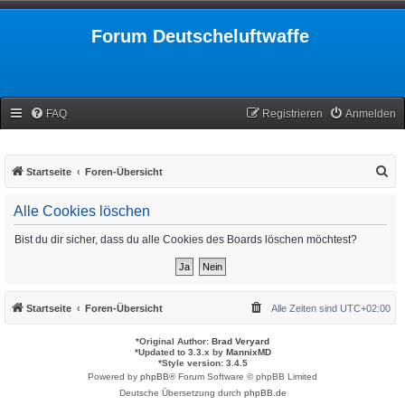
Forum Deutscheluftwaffe
FAQ
Registrieren
Anmelden
S
Startseite
Foren-Übersicht
u
Alle Cookies löschen
c
h
Bist du dir sicher, dass du alle Cookies des Boards löschen möchtest?
e
Startseite
Foren-Übersicht
Alle Zeiten sind
UTC+02:00
*
Original Author:
Brad Veryard
*
Updated to 3.3.x by
MannixMD
*
Style version: 3.4.5
Powered by
phpBB
® Forum Software © phpBB Limited
Deutsche Übersetzung durch
phpBB.de