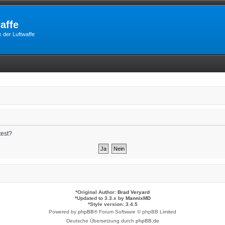
affe
 der Luftwaffe
test?
*
Original Author:
Brad Veryard
*
Updated to 3.3.x by
MannixMD
*
Style version: 3.4.5
Powered by
phpBB
® Forum Software © phpBB Limited
Deutsche Übersetzung durch
phpBB.de