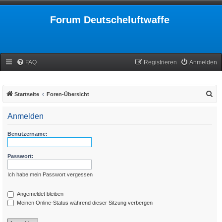
Forum Deutscheluftwaffe
FAQ
Registrieren
Anmelden
S
Startseite
Foren-Übersicht
u
Anmelden
c
h
Benutzername:
e
Passwort:
Ich habe mein Passwort vergessen
Angemeldet bleiben
Meinen Online-Status während dieser Sitzung verbergen