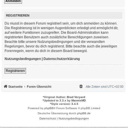
REGISTRIEREN
Du musst in diesem Forum registriert sein, um dich anmelden zu können.
Die Registrierung ist in wenigen Augenblicken erledigt und ermöglicht dir,
auf weitere Funktionen zuzugreifen. Die Board-Administration kann
registrierten Benutzern auch zusätzliche Berechtigungen zuweisen.
Beachte bitte unsere Nutzungsbedingungen und die verwandten
Regelungen, bevor du dich registrierst. Bitte beachte auch die jeweiligen
Forenregeln, wenn du dich in diesem Board bewegst.
Nutzungsbedingungen
|
Datenschutzerklärung
Registrieren
Startseite
Foren-Übersicht
Alle Zeiten sind
UTC+02:00
*
Original Author:
Brad Veryard
*
Updated to 3.3.x by
MannixMD
*
Style version: 3.4.5
Powered by
phpBB
® Forum Software © phpBB Limited
Deutsche Übersetzung durch
phpBB.de
Datenschutz
|
Nutzungsbedingungen