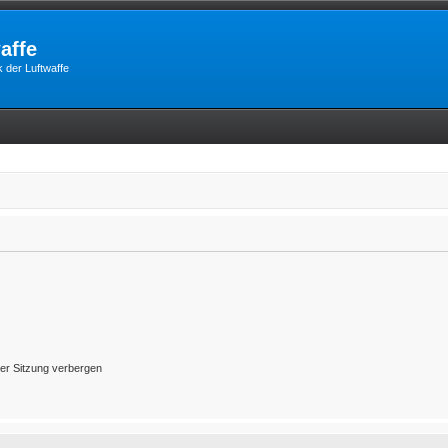
affe
 der Luftwaffe
er Sitzung verbergen