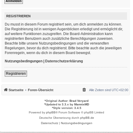
REGISTRIEREN
Du musst in diesem Forum registriert sein, um dich anmelden zu können.
Die Registrierung ist in wenigen Augenblicken erledigt und ermöglicht dir,
auf weitere Funktionen zuzugreifen. Die Board-Administration kann
registrierten Benutzern auch zusätzliche Berechtigungen zuweisen.
Beachte bitte unsere Nutzungsbedingungen und die verwandten
Regelungen, bevor du dich registrierst. Bitte beachte auch die jeweiligen
Forenregeln, wenn du dich in diesem Board bewegst.
Nutzungsbedingungen
|
Datenschutzerklärung
Registrieren
Startseite
Foren-Übersicht
Alle Zeiten sind
UTC+02:00
*
Original Author:
Brad Veryard
*
Updated to 3.3.x by
MannixMD
*
Style version: 3.4.5
Powered by
phpBB
® Forum Software © phpBB Limited
Deutsche Übersetzung durch
phpBB.de
Datenschutz
|
Nutzungsbedingungen