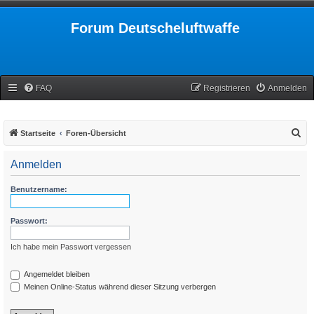
Forum Deutscheluftwaffe
FAQ
Registrieren
Anmelden
S
Startseite
Foren-Übersicht
u
Anmelden
c
h
Benutzername:
e
Passwort:
Ich habe mein Passwort vergessen
Angemeldet bleiben
Meinen Online-Status während dieser Sitzung verbergen