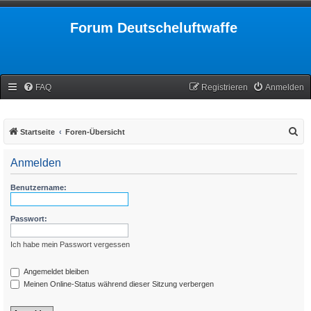
Forum Deutscheluftwaffe
FAQ
Registrieren
Anmelden
S
Startseite
Foren-Übersicht
u
Anmelden
c
h
Benutzername:
e
Passwort:
Ich habe mein Passwort vergessen
Angemeldet bleiben
Meinen Online-Status während dieser Sitzung verbergen