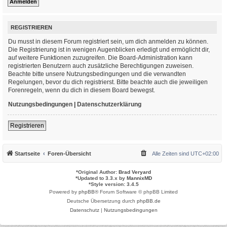
REGISTRIEREN
Du musst in diesem Forum registriert sein, um dich anmelden zu können.
Die Registrierung ist in wenigen Augenblicken erledigt und ermöglicht dir,
auf weitere Funktionen zuzugreifen. Die Board-Administration kann
registrierten Benutzern auch zusätzliche Berechtigungen zuweisen.
Beachte bitte unsere Nutzungsbedingungen und die verwandten
Regelungen, bevor du dich registrierst. Bitte beachte auch die jeweiligen
Forenregeln, wenn du dich in diesem Board bewegst.
Nutzungsbedingungen
|
Datenschutzerklärung
Registrieren
Startseite
Foren-Übersicht
Alle Zeiten sind
UTC+02:00
*
Original Author:
Brad Veryard
*
Updated to 3.3.x by
MannixMD
*
Style version: 3.4.5
Powered by
phpBB
® Forum Software © phpBB Limited
Deutsche Übersetzung durch
phpBB.de
Datenschutz
|
Nutzungsbedingungen