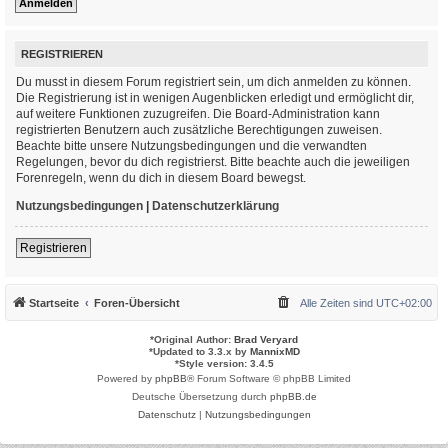
REGISTRIEREN
Du musst in diesem Forum registriert sein, um dich anmelden zu können.
Die Registrierung ist in wenigen Augenblicken erledigt und ermöglicht dir,
auf weitere Funktionen zuzugreifen. Die Board-Administration kann
registrierten Benutzern auch zusätzliche Berechtigungen zuweisen.
Beachte bitte unsere Nutzungsbedingungen und die verwandten
Regelungen, bevor du dich registrierst. Bitte beachte auch die jeweiligen
Forenregeln, wenn du dich in diesem Board bewegst.
Nutzungsbedingungen
|
Datenschutzerklärung
Registrieren
Startseite
Foren-Übersicht
Alle Zeiten sind
UTC+02:00
*
Original Author:
Brad Veryard
*
Updated to 3.3.x by
MannixMD
*
Style version: 3.4.5
Powered by
phpBB
® Forum Software © phpBB Limited
Deutsche Übersetzung durch
phpBB.de
Datenschutz
|
Nutzungsbedingungen