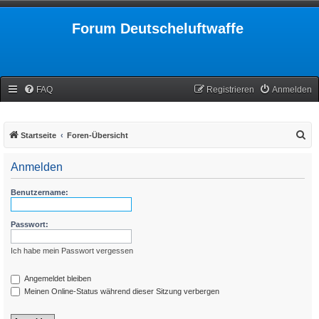
Forum Deutscheluftwaffe
FAQ
Registrieren
Anmelden
S
Startseite
Foren-Übersicht
u
Anmelden
c
h
Benutzername:
e
Passwort:
Ich habe mein Passwort vergessen
Angemeldet bleiben
Meinen Online-Status während dieser Sitzung verbergen