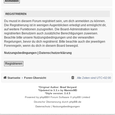
REGISTRIEREN
Du musst in diesem Forum registriert sein, um dich anmelden zu können.
Die Registrierung ist in wenigen Augenblicken erledigt und ermöglicht dir,
auf weitere Funktionen zuzugreifen. Die Board-Administration kann
registrierten Benutzern auch zusätzliche Berechtigungen zuweisen.
Beachte bitte unsere Nutzungsbedingungen und die verwandten
Regelungen, bevor du dich registrierst. Bitte beachte auch die jeweiligen
Forenregeln, wenn du dich in diesem Board bewegst.
Nutzungsbedingungen
|
Datenschutzerklärung
Registrieren
Startseite
Foren-Übersicht
Alle Zeiten sind
UTC+02:00
*
Original Author:
Brad Veryard
*
Updated to 3.3.x by
MannixMD
*
Style version: 3.4.5
Powered by
phpBB
® Forum Software © phpBB Limited
Deutsche Übersetzung durch
phpBB.de
Datenschutz
|
Nutzungsbedingungen