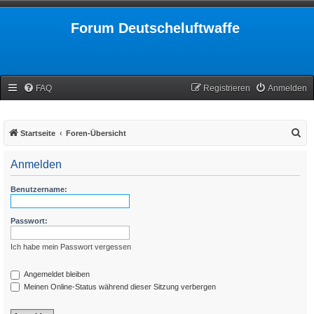
Forum Deutscheluftwaffe
FAQ
Registrieren
Anmelden
S
Startseite
Foren-Übersicht
u
Anmelden
c
h
Benutzername:
e
Passwort:
Ich habe mein Passwort vergessen
Angemeldet bleiben
Meinen Online-Status während dieser Sitzung verbergen