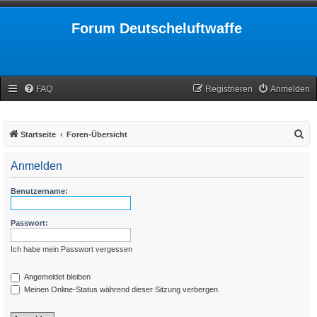
Forum Deutscheluftwaffe
FAQ
Registrieren
Anmelden
S
Startseite
Foren-Übersicht
u
Anmelden
c
h
Benutzername:
e
Passwort:
Ich habe mein Passwort vergessen
Angemeldet bleiben
Meinen Online-Status während dieser Sitzung verbergen