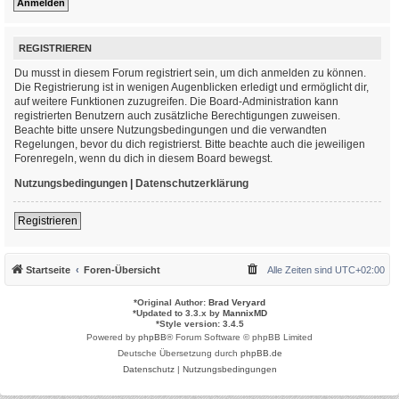
REGISTRIEREN
Du musst in diesem Forum registriert sein, um dich anmelden zu können.
Die Registrierung ist in wenigen Augenblicken erledigt und ermöglicht dir,
auf weitere Funktionen zuzugreifen. Die Board-Administration kann
registrierten Benutzern auch zusätzliche Berechtigungen zuweisen.
Beachte bitte unsere Nutzungsbedingungen und die verwandten
Regelungen, bevor du dich registrierst. Bitte beachte auch die jeweiligen
Forenregeln, wenn du dich in diesem Board bewegst.
Nutzungsbedingungen
|
Datenschutzerklärung
Registrieren
Startseite
Foren-Übersicht
Alle Zeiten sind
UTC+02:00
*
Original Author:
Brad Veryard
*
Updated to 3.3.x by
MannixMD
*
Style version: 3.4.5
Powered by
phpBB
® Forum Software © phpBB Limited
Deutsche Übersetzung durch
phpBB.de
Datenschutz
|
Nutzungsbedingungen