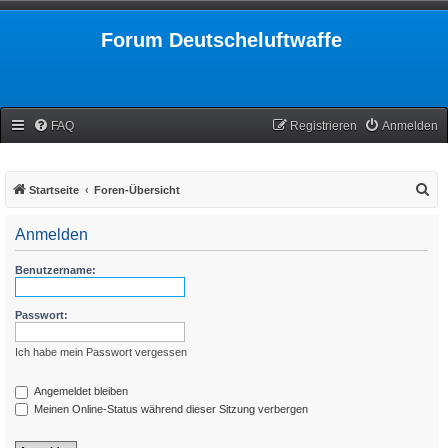
Forum Deutscheluftwaffe
FAQ
Registrieren
Anmelden
S
Startseite
Foren-Übersicht
u
Anmelden
c
h
Benutzername:
e
Passwort:
Ich habe mein Passwort vergessen
Angemeldet bleiben
Meinen Online-Status während dieser Sitzung verbergen