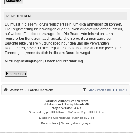
REGISTRIEREN
Du musst in diesem Forum registriert sein, um dich anmelden zu können.
Die Registrierung ist in wenigen Augenblicken erledigt und ermöglicht dir,
auf weitere Funktionen zuzugreifen. Die Board-Administration kann
registrierten Benutzern auch zusätzliche Berechtigungen zuweisen.
Beachte bitte unsere Nutzungsbedingungen und die verwandten
Regelungen, bevor du dich registrierst. Bitte beachte auch die jeweiligen
Forenregeln, wenn du dich in diesem Board bewegst.
Nutzungsbedingungen
|
Datenschutzerklärung
Registrieren
Startseite
Foren-Übersicht
Alle Zeiten sind
UTC+02:00
*
Original Author:
Brad Veryard
*
Updated to 3.3.x by
MannixMD
*
Style version: 3.4.5
Powered by
phpBB
® Forum Software © phpBB Limited
Deutsche Übersetzung durch
phpBB.de
Datenschutz
|
Nutzungsbedingungen