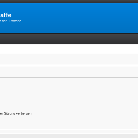
affe
 der Luftwaffe
er Sitzung verbergen