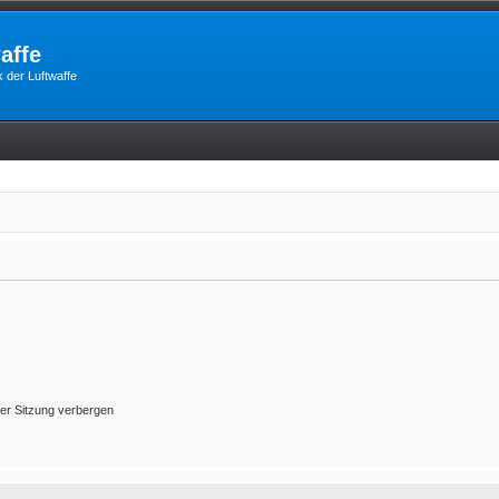
affe
 der Luftwaffe
er Sitzung verbergen