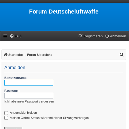
Forum Deutscheluftwaffe
FAQ
Registrieren
Anmelden
S
Startseite
Foren-Übersicht
u
Anmelden
c
h
Benutzername:
e
Passwort:
Ich habe mein Passwort vergessen
Angemeldet bleiben
Meinen Online-Status während dieser Sitzung verbergen