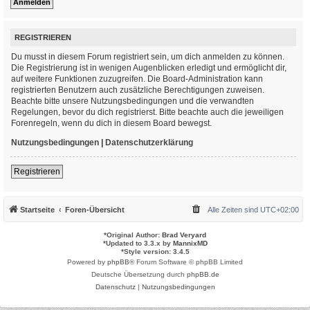
REGISTRIEREN
Du musst in diesem Forum registriert sein, um dich anmelden zu können.
Die Registrierung ist in wenigen Augenblicken erledigt und ermöglicht dir,
auf weitere Funktionen zuzugreifen. Die Board-Administration kann
registrierten Benutzern auch zusätzliche Berechtigungen zuweisen.
Beachte bitte unsere Nutzungsbedingungen und die verwandten
Regelungen, bevor du dich registrierst. Bitte beachte auch die jeweiligen
Forenregeln, wenn du dich in diesem Board bewegst.
Nutzungsbedingungen
|
Datenschutzerklärung
Registrieren
Startseite
Foren-Übersicht
Alle Zeiten sind
UTC+02:00
*
Original Author:
Brad Veryard
*
Updated to 3.3.x by
MannixMD
*
Style version: 3.4.5
Powered by
phpBB
® Forum Software © phpBB Limited
Deutsche Übersetzung durch
phpBB.de
Datenschutz
|
Nutzungsbedingungen