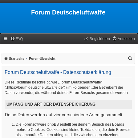
Forum Deutscheluftwaffe
FAQ
Registrieren
Anmelden
S
Startseite
Foren-Übersicht
u
Forum Deutscheluftwaffe - Datenschutzerklärung
c
h
Diese Richtlinie beschreibt, wie „Forum Deutscheluftwaffe“
(„https://forum.deutscheluftwaffe.de“) (im Folgenden „der Betreiber“) die
e
Daten verwendet, die während deines Foren-Besuchs gesammelt werden.
UMFANG UND ART DER DATENSPEICHERUNG
Deine Daten werden auf vier verschiedene Arten gesammelt:
Die Forensoftware phpBB erstellt bei deinem Besuch des Boards
mehrere Cookies. Cookies sind kleine Textdateien, die dein Browser
als temporäre Dateien ablegt und die zwischen den einzelnen