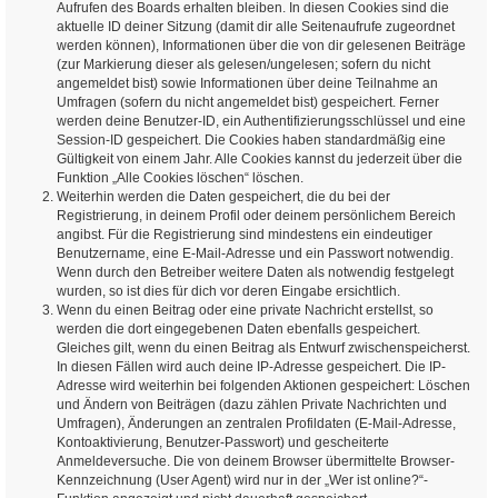
Aufrufen des Boards erhalten bleiben. In diesen Cookies sind die
aktuelle ID deiner Sitzung (damit dir alle Seitenaufrufe zugeordnet
werden können), Informationen über die von dir gelesenen Beiträge
(zur Markierung dieser als gelesen/ungelesen; sofern du nicht
angemeldet bist) sowie Informationen über deine Teilnahme an
Umfragen (sofern du nicht angemeldet bist) gespeichert. Ferner
werden deine Benutzer-ID, ein Authentifizierungsschlüssel und eine
Session-ID gespeichert. Die Cookies haben standardmäßig eine
Gültigkeit von einem Jahr. Alle Cookies kannst du jederzeit über die
Funktion „Alle Cookies löschen“ löschen.
Weiterhin werden die Daten gespeichert, die du bei der
Registrierung, in deinem Profil oder deinem persönlichem Bereich
angibst. Für die Registrierung sind mindestens ein eindeutiger
Benutzername, eine E-Mail-Adresse und ein Passwort notwendig.
Wenn durch den Betreiber weitere Daten als notwendig festgelegt
wurden, so ist dies für dich vor deren Eingabe ersichtlich.
Wenn du einen Beitrag oder eine private Nachricht erstellst, so
werden die dort eingegebenen Daten ebenfalls gespeichert.
Gleiches gilt, wenn du einen Beitrag als Entwurf zwischenspeicherst.
In diesen Fällen wird auch deine IP-Adresse gespeichert. Die IP-
Adresse wird weiterhin bei folgenden Aktionen gespeichert: Löschen
und Ändern von Beiträgen (dazu zählen Private Nachrichten und
Umfragen), Änderungen an zentralen Profildaten (E-Mail-Adresse,
Kontoaktivierung, Benutzer-Passwort) und gescheiterte
Anmeldeversuche. Die von deinem Browser übermittelte Browser-
Kennzeichnung (User Agent) wird nur in der „Wer ist online?“-