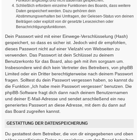
Funktion angezeigt und nicht dauerhaft gespeichert.
Schließlich erfordern einzelne Funktionen des Boards, dass weitere
Daten gespeichert werden. Dazu gehören dein
Abstimmungsverhalten bei Umfragen, der Gelesen-Status von deinen
Beiträgen oder explizit von dir gesetzte Lesezeichen oder
Benachrichtigungsfunktionen.
Dein Passwort wird mit einer Einwege-Verschlüsselung (Hash)
gespeichert, so dass es sicher ist. Jedoch wird dir empfohlen,
dieses Passwort nicht auf einer Vielzahl von Webseiten zu
verwenden. Das Passwort ist dein Schlüssel zu deinem
Benutzerkonto für das Board, also geh mit ihm sorgsam um.
Insbesondere wird dich kein Vertreter des Betreibers, von phpBB
Limited oder ein Dritter berechtigterweise nach deinem Passwort
fragen. Solltest du dein Passwort vergessen haben, so kannst du
die Funktion „Ich habe mein Passwort vergessen“ benutzen. Die
phpBB-Software fragt dich dann nach deinem Benutzernamen
und deiner E-Mail-Adresse und sendet anschließend ein neu
generiertes Passwort an diese Adresse, mit dem du dann auf
das Board zugreifen kannst.
GESTATTUNG DER DATENSPEICHERUNG
Du gestattest dem Betreiber, die von dir eingegebenen und oben
näher spezifizierten Daten zu speichern, um das Board betreiben