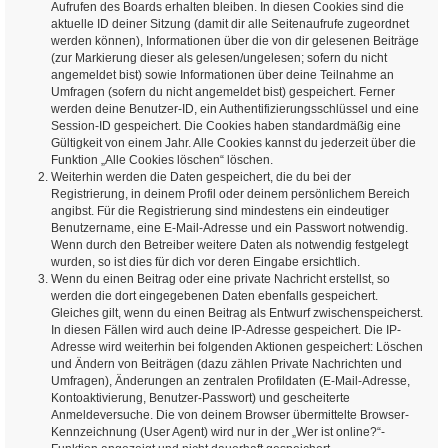
Aufrufen des Boards erhalten bleiben. In diesen Cookies sind die
aktuelle ID deiner Sitzung (damit dir alle Seitenaufrufe zugeordnet
werden können), Informationen über die von dir gelesenen Beiträge
(zur Markierung dieser als gelesen/ungelesen; sofern du nicht
angemeldet bist) sowie Informationen über deine Teilnahme an
Umfragen (sofern du nicht angemeldet bist) gespeichert. Ferner
werden deine Benutzer-ID, ein Authentifizierungsschlüssel und eine
Session-ID gespeichert. Die Cookies haben standardmäßig eine
Gültigkeit von einem Jahr. Alle Cookies kannst du jederzeit über die
Funktion „Alle Cookies löschen“ löschen.
Weiterhin werden die Daten gespeichert, die du bei der
Registrierung, in deinem Profil oder deinem persönlichem Bereich
angibst. Für die Registrierung sind mindestens ein eindeutiger
Benutzername, eine E-Mail-Adresse und ein Passwort notwendig.
Wenn durch den Betreiber weitere Daten als notwendig festgelegt
wurden, so ist dies für dich vor deren Eingabe ersichtlich.
Wenn du einen Beitrag oder eine private Nachricht erstellst, so
werden die dort eingegebenen Daten ebenfalls gespeichert.
Gleiches gilt, wenn du einen Beitrag als Entwurf zwischenspeicherst.
In diesen Fällen wird auch deine IP-Adresse gespeichert. Die IP-
Adresse wird weiterhin bei folgenden Aktionen gespeichert: Löschen
und Ändern von Beiträgen (dazu zählen Private Nachrichten und
Umfragen), Änderungen an zentralen Profildaten (E-Mail-Adresse,
Kontoaktivierung, Benutzer-Passwort) und gescheiterte
Anmeldeversuche. Die von deinem Browser übermittelte Browser-
Kennzeichnung (User Agent) wird nur in der „Wer ist online?“-