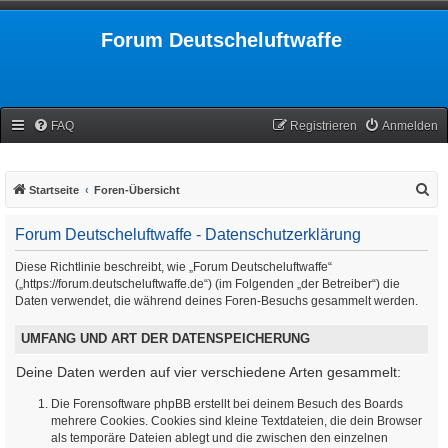
Forum Deutscheluftwaffe
FAQ
Registrieren
Anmelden
S
Startseite
Foren-Übersicht
u
Forum Deutscheluftwaffe - Datenschutzerklärung
c
h
Diese Richtlinie beschreibt, wie „Forum Deutscheluftwaffe“
(„https://forum.deutscheluftwaffe.de“) (im Folgenden „der Betreiber“) die
e
Daten verwendet, die während deines Foren-Besuchs gesammelt werden.
UMFANG UND ART DER DATENSPEICHERUNG
Deine Daten werden auf vier verschiedene Arten gesammelt:
Die Forensoftware phpBB erstellt bei deinem Besuch des Boards
mehrere Cookies. Cookies sind kleine Textdateien, die dein Browser
als temporäre Dateien ablegt und die zwischen den einzelnen