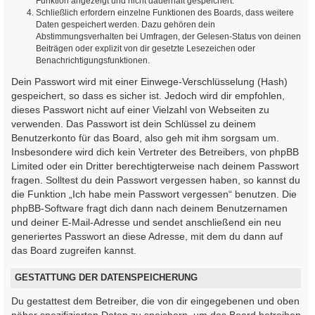
Funktion angezeigt und nicht dauerhaft gespeichert.
Schließlich erfordern einzelne Funktionen des Boards, dass weitere
Daten gespeichert werden. Dazu gehören dein
Abstimmungsverhalten bei Umfragen, der Gelesen-Status von deinen
Beiträgen oder explizit von dir gesetzte Lesezeichen oder
Benachrichtigungsfunktionen.
Dein Passwort wird mit einer Einwege-Verschlüsselung (Hash)
gespeichert, so dass es sicher ist. Jedoch wird dir empfohlen,
dieses Passwort nicht auf einer Vielzahl von Webseiten zu
verwenden. Das Passwort ist dein Schlüssel zu deinem
Benutzerkonto für das Board, also geh mit ihm sorgsam um.
Insbesondere wird dich kein Vertreter des Betreibers, von phpBB
Limited oder ein Dritter berechtigterweise nach deinem Passwort
fragen. Solltest du dein Passwort vergessen haben, so kannst du
die Funktion „Ich habe mein Passwort vergessen“ benutzen. Die
phpBB-Software fragt dich dann nach deinem Benutzernamen
und deiner E-Mail-Adresse und sendet anschließend ein neu
generiertes Passwort an diese Adresse, mit dem du dann auf
das Board zugreifen kannst.
GESTATTUNG DER DATENSPEICHERUNG
Du gestattest dem Betreiber, die von dir eingegebenen und oben
näher spezifizierten Daten zu speichern, um das Board betreiben