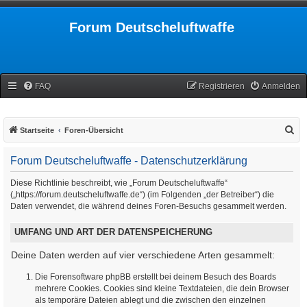
Forum Deutscheluftwaffe
FAQ
Registrieren
Anmelden
S
Startseite
Foren-Übersicht
u
Forum Deutscheluftwaffe - Datenschutzerklärung
c
h
Diese Richtlinie beschreibt, wie „Forum Deutscheluftwaffe“
(„https://forum.deutscheluftwaffe.de“) (im Folgenden „der Betreiber“) die
e
Daten verwendet, die während deines Foren-Besuchs gesammelt werden.
UMFANG UND ART DER DATENSPEICHERUNG
Deine Daten werden auf vier verschiedene Arten gesammelt:
Die Forensoftware phpBB erstellt bei deinem Besuch des Boards
mehrere Cookies. Cookies sind kleine Textdateien, die dein Browser
als temporäre Dateien ablegt und die zwischen den einzelnen