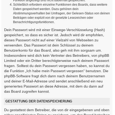
Funktion angezeigt und nicht dauerhaft gespeichert.
Schließlich erfordern einzelne Funktionen des Boards, dass weitere
Daten gespeichert werden. Dazu gehören dein
Abstimmungsverhalten bei Umfragen, der Gelesen-Status von deinen
Beiträgen oder explizit von dir gesetzte Lesezeichen oder
Benachrichtigungsfunktionen.
Dein Passwort wird mit einer Einwege-Verschlüsselung (Hash)
gespeichert, so dass es sicher ist. Jedoch wird dir empfohlen,
dieses Passwort nicht auf einer Vielzahl von Webseiten zu
verwenden. Das Passwort ist dein Schlüssel zu deinem
Benutzerkonto für das Board, also geh mit ihm sorgsam um.
Insbesondere wird dich kein Vertreter des Betreibers, von phpBB
Limited oder ein Dritter berechtigterweise nach deinem Passwort
fragen. Solltest du dein Passwort vergessen haben, so kannst du
die Funktion „Ich habe mein Passwort vergessen“ benutzen. Die
phpBB-Software fragt dich dann nach deinem Benutzernamen
und deiner E-Mail-Adresse und sendet anschließend ein neu
generiertes Passwort an diese Adresse, mit dem du dann auf
das Board zugreifen kannst.
GESTATTUNG DER DATENSPEICHERUNG
Du gestattest dem Betreiber, die von dir eingegebenen und oben
näher spezifizierten Daten zu speichern, um das Board betreiben