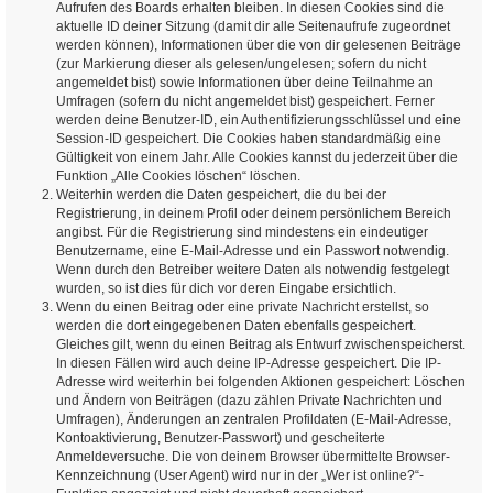
Aufrufen des Boards erhalten bleiben. In diesen Cookies sind die
aktuelle ID deiner Sitzung (damit dir alle Seitenaufrufe zugeordnet
werden können), Informationen über die von dir gelesenen Beiträge
(zur Markierung dieser als gelesen/ungelesen; sofern du nicht
angemeldet bist) sowie Informationen über deine Teilnahme an
Umfragen (sofern du nicht angemeldet bist) gespeichert. Ferner
werden deine Benutzer-ID, ein Authentifizierungsschlüssel und eine
Session-ID gespeichert. Die Cookies haben standardmäßig eine
Gültigkeit von einem Jahr. Alle Cookies kannst du jederzeit über die
Funktion „Alle Cookies löschen“ löschen.
Weiterhin werden die Daten gespeichert, die du bei der
Registrierung, in deinem Profil oder deinem persönlichem Bereich
angibst. Für die Registrierung sind mindestens ein eindeutiger
Benutzername, eine E-Mail-Adresse und ein Passwort notwendig.
Wenn durch den Betreiber weitere Daten als notwendig festgelegt
wurden, so ist dies für dich vor deren Eingabe ersichtlich.
Wenn du einen Beitrag oder eine private Nachricht erstellst, so
werden die dort eingegebenen Daten ebenfalls gespeichert.
Gleiches gilt, wenn du einen Beitrag als Entwurf zwischenspeicherst.
In diesen Fällen wird auch deine IP-Adresse gespeichert. Die IP-
Adresse wird weiterhin bei folgenden Aktionen gespeichert: Löschen
und Ändern von Beiträgen (dazu zählen Private Nachrichten und
Umfragen), Änderungen an zentralen Profildaten (E-Mail-Adresse,
Kontoaktivierung, Benutzer-Passwort) und gescheiterte
Anmeldeversuche. Die von deinem Browser übermittelte Browser-
Kennzeichnung (User Agent) wird nur in der „Wer ist online?“-