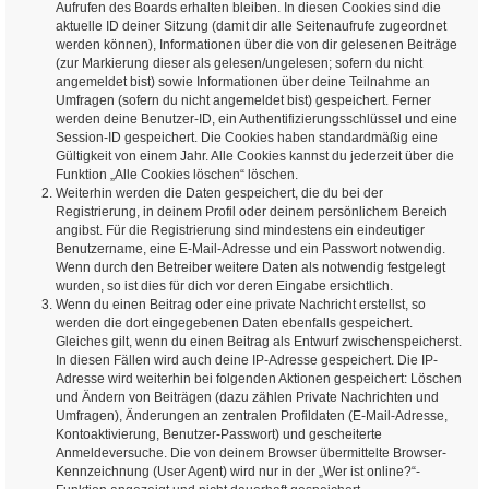
Aufrufen des Boards erhalten bleiben. In diesen Cookies sind die
aktuelle ID deiner Sitzung (damit dir alle Seitenaufrufe zugeordnet
werden können), Informationen über die von dir gelesenen Beiträge
(zur Markierung dieser als gelesen/ungelesen; sofern du nicht
angemeldet bist) sowie Informationen über deine Teilnahme an
Umfragen (sofern du nicht angemeldet bist) gespeichert. Ferner
werden deine Benutzer-ID, ein Authentifizierungsschlüssel und eine
Session-ID gespeichert. Die Cookies haben standardmäßig eine
Gültigkeit von einem Jahr. Alle Cookies kannst du jederzeit über die
Funktion „Alle Cookies löschen“ löschen.
Weiterhin werden die Daten gespeichert, die du bei der
Registrierung, in deinem Profil oder deinem persönlichem Bereich
angibst. Für die Registrierung sind mindestens ein eindeutiger
Benutzername, eine E-Mail-Adresse und ein Passwort notwendig.
Wenn durch den Betreiber weitere Daten als notwendig festgelegt
wurden, so ist dies für dich vor deren Eingabe ersichtlich.
Wenn du einen Beitrag oder eine private Nachricht erstellst, so
werden die dort eingegebenen Daten ebenfalls gespeichert.
Gleiches gilt, wenn du einen Beitrag als Entwurf zwischenspeicherst.
In diesen Fällen wird auch deine IP-Adresse gespeichert. Die IP-
Adresse wird weiterhin bei folgenden Aktionen gespeichert: Löschen
und Ändern von Beiträgen (dazu zählen Private Nachrichten und
Umfragen), Änderungen an zentralen Profildaten (E-Mail-Adresse,
Kontoaktivierung, Benutzer-Passwort) und gescheiterte
Anmeldeversuche. Die von deinem Browser übermittelte Browser-
Kennzeichnung (User Agent) wird nur in der „Wer ist online?“-