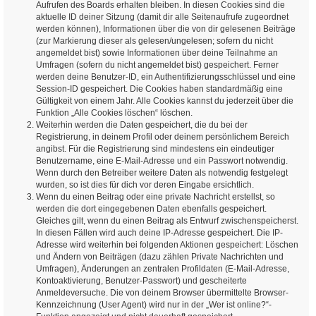
Aufrufen des Boards erhalten bleiben. In diesen Cookies sind die
aktuelle ID deiner Sitzung (damit dir alle Seitenaufrufe zugeordnet
werden können), Informationen über die von dir gelesenen Beiträge
(zur Markierung dieser als gelesen/ungelesen; sofern du nicht
angemeldet bist) sowie Informationen über deine Teilnahme an
Umfragen (sofern du nicht angemeldet bist) gespeichert. Ferner
werden deine Benutzer-ID, ein Authentifizierungsschlüssel und eine
Session-ID gespeichert. Die Cookies haben standardmäßig eine
Gültigkeit von einem Jahr. Alle Cookies kannst du jederzeit über die
Funktion „Alle Cookies löschen“ löschen.
Weiterhin werden die Daten gespeichert, die du bei der
Registrierung, in deinem Profil oder deinem persönlichem Bereich
angibst. Für die Registrierung sind mindestens ein eindeutiger
Benutzername, eine E-Mail-Adresse und ein Passwort notwendig.
Wenn durch den Betreiber weitere Daten als notwendig festgelegt
wurden, so ist dies für dich vor deren Eingabe ersichtlich.
Wenn du einen Beitrag oder eine private Nachricht erstellst, so
werden die dort eingegebenen Daten ebenfalls gespeichert.
Gleiches gilt, wenn du einen Beitrag als Entwurf zwischenspeicherst.
In diesen Fällen wird auch deine IP-Adresse gespeichert. Die IP-
Adresse wird weiterhin bei folgenden Aktionen gespeichert: Löschen
und Ändern von Beiträgen (dazu zählen Private Nachrichten und
Umfragen), Änderungen an zentralen Profildaten (E-Mail-Adresse,
Kontoaktivierung, Benutzer-Passwort) und gescheiterte
Anmeldeversuche. Die von deinem Browser übermittelte Browser-
Kennzeichnung (User Agent) wird nur in der „Wer ist online?“-