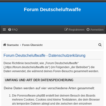
Forum Deutscheluftwaffe
FAQ
Registrieren
Anmelden
S
Startseite
Foren-Übersicht
u
Forum Deutscheluftwaffe - Datenschutzerklärung
c
h
Diese Richtlinie beschreibt, wie „Forum Deutscheluftwaffe“
(„https://forum.deutscheluftwaffe.de“) (im Folgenden „der Betreiber“) die
e
Daten verwendet, die während deines Foren-Besuchs gesammelt werden.
UMFANG UND ART DER DATENSPEICHERUNG
Deine Daten werden auf vier verschiedene Arten gesammelt:
Die Forensoftware phpBB erstellt bei deinem Besuch des Boards
mehrere Cookies. Cookies sind kleine Textdateien, die dein Browser
als temporäre Dateien ablegt und die zwischen den einzelnen