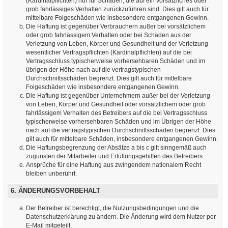
(Kardinalpflichten) nur für Schäden, die auf ein vorsätzliches oder
grob fahrlässiges Verhalten zurückzuführen sind. Dies gilt auch für
mittelbare Folgeschäden wie insbesondere entgangenen Gewinn.
Die Haftung ist gegenüber Verbrauchern außer bei vorsätzlichem
oder grob fahrlässigem Verhalten oder bei Schäden aus der
Verletzung von Leben, Körper und Gesundheit und der Verletzung
wesentlicher Vertragspflichten (Kardinalpflichten) auf die bei
Vertragsschluss typischerweise vorhersehbaren Schäden und im
übrigen der Höhe nach auf die vertragstypischen
Durchschnittsschäden begrenzt. Dies gilt auch für mittelbare
Folgeschäden wie insbesondere entgangenen Gewinn.
Die Haftung ist gegenüber Unternehmern außer bei der Verletzung
von Leben, Körper und Gesundheit oder vorsätzlichem oder grob
fahrlässigem Verhalten des Betreibers auf die bei Vertragsschluss
typischerweise vorhersehbaren Schäden und im Übrigen der Höhe
nach auf die vertragstypischen Durchschnittsschäden begrenzt. Dies
gilt auch für mittelbare Schäden, insbesondere entgangenen Gewinn.
Die Haftungsbegrenzung der Absätze a bis c gilt sinngemäß auch
zugunsten der Mitarbeiter und Erfüllungsgehilfen des Betreibers.
Ansprüche für eine Haftung aus zwingendem nationalem Recht
bleiben unberührt.
6. ÄNDERUNGSVORBEHALT
Der Betreiber ist berechtigt, die Nutzungsbedingungen und die
Datenschutzerklärung zu ändern. Die Änderung wird dem Nutzer per
E-Mail mitgeteilt.