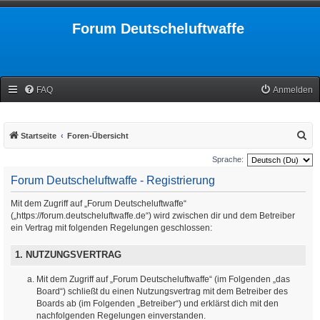
Forum Deutscheluftwaffe
FAQ
Anmelden
S
Startseite
Foren-Übersicht
u
Sprache:
c
Forum Deutscheluftwaffe - Registrierung
h
Mit dem Zugriff auf „Forum Deutscheluftwaffe“
e
(„https://forum.deutscheluftwaffe.de“) wird zwischen dir und dem Betreiber
ein Vertrag mit folgenden Regelungen geschlossen:
1. NUTZUNGSVERTRAG
Mit dem Zugriff auf „Forum Deutscheluftwaffe“ (im Folgenden „das
Board“) schließt du einen Nutzungsvertrag mit dem Betreiber des
Boards ab (im Folgenden „Betreiber“) und erklärst dich mit den
nachfolgenden Regelungen einverstanden.