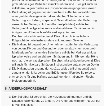
(Kardinalpflichten) nur für Schäden, die auf ein vorsätzliches oder
grob fahrlässiges Verhalten zurückzuführen sind. Dies gilt auch für
mittelbare Folgeschäden wie insbesondere entgangenen Gewinn.
Die Haftung ist gegenüber Verbrauchern außer bei vorsätzlichem
oder grob fahrlässigem Verhalten oder bei Schäden aus der
Verletzung von Leben, Körper und Gesundheit und der Verletzung
wesentlicher Vertragspflichten (Kardinalpflichten) auf die bei
Vertragsschluss typischerweise vorhersehbaren Schäden und im
übrigen der Höhe nach auf die vertragstypischen
Durchschnittsschäden begrenzt. Dies gilt auch für mittelbare
Folgeschäden wie insbesondere entgangenen Gewinn.
Die Haftung ist gegenüber Unternehmern außer bei der Verletzung
von Leben, Körper und Gesundheit oder vorsätzlichem oder grob
fahrlässigem Verhalten des Betreibers auf die bei Vertragsschluss
typischerweise vorhersehbaren Schäden und im Übrigen der Höhe
nach auf die vertragstypischen Durchschnittsschäden begrenzt. Dies
gilt auch für mittelbare Schäden, insbesondere entgangenen Gewinn.
Die Haftungsbegrenzung der Absätze a bis c gilt sinngemäß auch
zugunsten der Mitarbeiter und Erfüllungsgehilfen des Betreibers.
Ansprüche für eine Haftung aus zwingendem nationalem Recht
bleiben unberührt.
6. ÄNDERUNGSVORBEHALT
Der Betreiber ist berechtigt, die Nutzungsbedingungen und die
Datenschutzerklärung zu ändern. Die Änderung wird dem Nutzer per
E-Mail mitgeteilt.