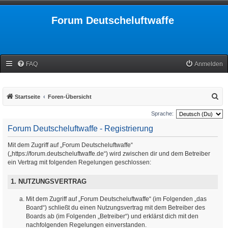
Forum Deutscheluftwaffe
FAQ
Anmelden
S
Startseite
Foren-Übersicht
u
Sprache:
c
Forum Deutscheluftwaffe - Registrierung
h
Mit dem Zugriff auf „Forum Deutscheluftwaffe“
e
(„https://forum.deutscheluftwaffe.de“) wird zwischen dir und dem Betreiber
ein Vertrag mit folgenden Regelungen geschlossen:
1. NUTZUNGSVERTRAG
Mit dem Zugriff auf „Forum Deutscheluftwaffe“ (im Folgenden „das
Board“) schließt du einen Nutzungsvertrag mit dem Betreiber des
Boards ab (im Folgenden „Betreiber“) und erklärst dich mit den
nachfolgenden Regelungen einverstanden.