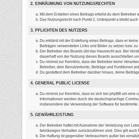
2. EINRÄUMUNG VON NUTZUNGSRECHTEN
Mit dem Erstellen eines Beitrags erteilst du dem Betreibe
Das Nutzungsrecht nach Punkt 2, Unterpunkt a bleibt auc
3. PFLICHTEN DES NUTZERS
Du erklärst mit der Erstellung eines Beitrags, dass er kein
Beiträgen verwendeten Links und Bilder zu setzen bzw. z
Der Betreiber des Boards übt das Hausrecht aus. Bei Ver
dauerhaft von der Nutzung dieses Boards ausschließen und 
Du nimmst zur Kenntnis, dass der Betreiber keine Verantwort
Betreiber, dein Benutzerkonto, Beiträge und Funktionen jed
Du gestattest dem Betreiber darüber hinaus, deine Beiträ
4. GENERAL PUBLIC LICENSE
Du nimmst zur Kenntnis, dass es sich bei phpBB um eine un
Informationen werden durch die deutschsprachige Communit
insbesondere die Verwendung der Software für bestimmte Z
5. GEWÄHRLEISTUNG
Der Betreiber haftet mit Ausnahme der Verletzung von Leben
fahrlässiges Verhalten zurückzuführen sind. Dies gilt au
Die Haftung ist gegenüber Verbrauchern außer bei vorsätz