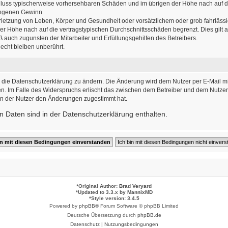
sschluss typischerweise vorhersehbaren Schäden und im übrigen der Höhe nach auf d
angenen Gewinn.
letzung von Leben, Körper und Gesundheit oder vorsätzlichem oder grob fahrlässig
r Höhe nach auf die vertragstypischen Durchschnittsschäden begrenzt. Dies gilt
 auch zugunsten der Mitarbeiter und Erfüllungsgehilfen des Betreibers.
cht bleiben unberührt.
 die Datenschutzerklärung zu ändern. Die Änderung wird dem Nutzer per E-Mail mit
n. Im Falle des Widerspruchs erlischt das zwischen dem Betreiber und dem Nutzer 
nn der Nutzer den Änderungen zugestimmt hat.
 Daten sind in der Datenschutzerklärung enthalten.
*
Original Author:
Brad Veryard
*
Updated to 3.3.x by
MannixMD
*
Style version: 3.4.5
Powered by
phpBB
® Forum Software © phpBB Limited
Deutsche Übersetzung durch
phpBB.de
Datenschutz
|
Nutzungsbedingungen