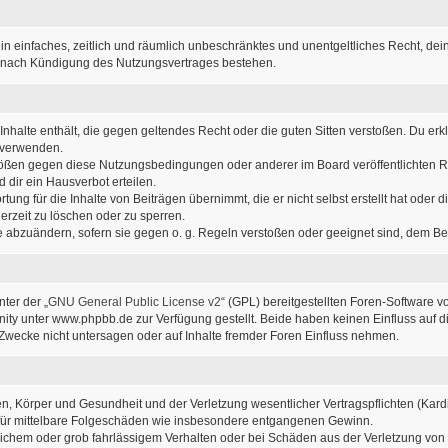
r ein einfaches, zeitlich und räumlich unbeschränktes und unentgeltliches Recht, d
h nach Kündigung des Nutzungsvertrages bestehen.
e Inhalte enthält, die gegen geltendes Recht oder die guten Sitten verstoßen. Du erk
u verwenden.
stößen gegen diese Nutzungsbedingungen oder anderer im Board veröffentlichten 
dir ein Hausverbot erteilen.
ung für die Inhalte von Beiträgen übernimmt, die er nicht selbst erstellt hat oder
erzeit zu löschen oder zu sperren.
ge abzuändern, sofern sie gegen o. g. Regeln verstoßen oder geeignet sind, dem B
ter der „
GNU General Public License v2
“ (GPL) bereitgestellten Foren-Software
y unter www.phpbb.de zur Verfügung gestellt. Beide haben keinen Einfluss auf di
wecke nicht untersagen oder auf Inhalte fremder Foren Einfluss nehmen.
, Körper und Gesundheit und der Verletzung wesentlicher Vertragspflichten (Kardin
ch für mittelbare Folgeschäden wie insbesondere entgangenen Gewinn.
lichem oder grob fahrlässigem Verhalten oder bei Schäden aus der Verletzung von