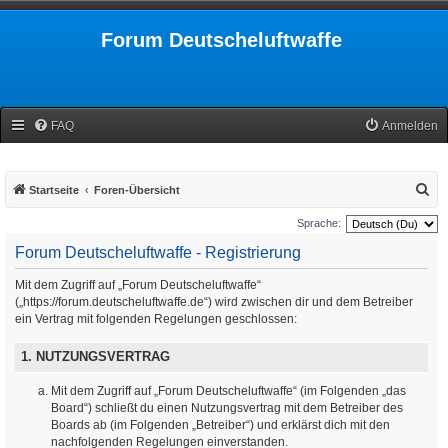
Forum Deutscheluftwaffe
FAQ
Anmelden
S
Startseite
Foren-Übersicht
u
Sprache:
c
Forum Deutscheluftwaffe - Registrierung
h
Mit dem Zugriff auf „Forum Deutscheluftwaffe“
e
(„https://forum.deutscheluftwaffe.de“) wird zwischen dir und dem Betreiber
ein Vertrag mit folgenden Regelungen geschlossen:
1. NUTZUNGSVERTRAG
Mit dem Zugriff auf „Forum Deutscheluftwaffe“ (im Folgenden „das
Board“) schließt du einen Nutzungsvertrag mit dem Betreiber des
Boards ab (im Folgenden „Betreiber“) und erklärst dich mit den
nachfolgenden Regelungen einverstanden.