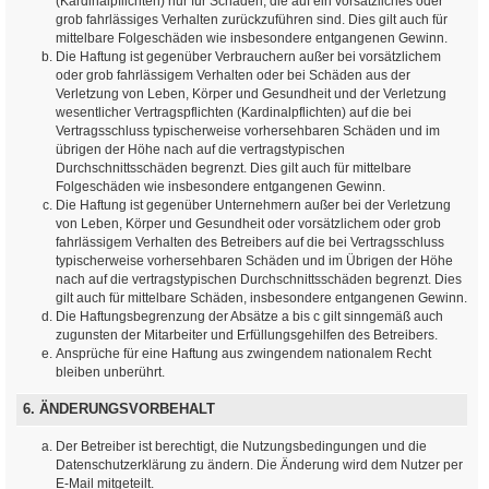
(Kardinalpflichten) nur für Schäden, die auf ein vorsätzliches oder
grob fahrlässiges Verhalten zurückzuführen sind. Dies gilt auch für
mittelbare Folgeschäden wie insbesondere entgangenen Gewinn.
Die Haftung ist gegenüber Verbrauchern außer bei vorsätzlichem
oder grob fahrlässigem Verhalten oder bei Schäden aus der
Verletzung von Leben, Körper und Gesundheit und der Verletzung
wesentlicher Vertragspflichten (Kardinalpflichten) auf die bei
Vertragsschluss typischerweise vorhersehbaren Schäden und im
übrigen der Höhe nach auf die vertragstypischen
Durchschnittsschäden begrenzt. Dies gilt auch für mittelbare
Folgeschäden wie insbesondere entgangenen Gewinn.
Die Haftung ist gegenüber Unternehmern außer bei der Verletzung
von Leben, Körper und Gesundheit oder vorsätzlichem oder grob
fahrlässigem Verhalten des Betreibers auf die bei Vertragsschluss
typischerweise vorhersehbaren Schäden und im Übrigen der Höhe
nach auf die vertragstypischen Durchschnittsschäden begrenzt. Dies
gilt auch für mittelbare Schäden, insbesondere entgangenen Gewinn.
Die Haftungsbegrenzung der Absätze a bis c gilt sinngemäß auch
zugunsten der Mitarbeiter und Erfüllungsgehilfen des Betreibers.
Ansprüche für eine Haftung aus zwingendem nationalem Recht
bleiben unberührt.
6. ÄNDERUNGSVORBEHALT
Der Betreiber ist berechtigt, die Nutzungsbedingungen und die
Datenschutzerklärung zu ändern. Die Änderung wird dem Nutzer per
E-Mail mitgeteilt.