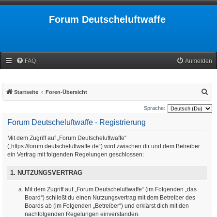
Forum Deutscheluftwaffe
FAQ
Anmelden
S
Startseite
Foren-Übersicht
u
Sprache:
c
Forum Deutscheluftwaffe - Registrierung
h
Mit dem Zugriff auf „Forum Deutscheluftwaffe“
e
(„https://forum.deutscheluftwaffe.de“) wird zwischen dir und dem Betreiber
ein Vertrag mit folgenden Regelungen geschlossen:
1. NUTZUNGSVERTRAG
Mit dem Zugriff auf „Forum Deutscheluftwaffe“ (im Folgenden „das
Board“) schließt du einen Nutzungsvertrag mit dem Betreiber des
Boards ab (im Folgenden „Betreiber“) und erklärst dich mit den
nachfolgenden Regelungen einverstanden.