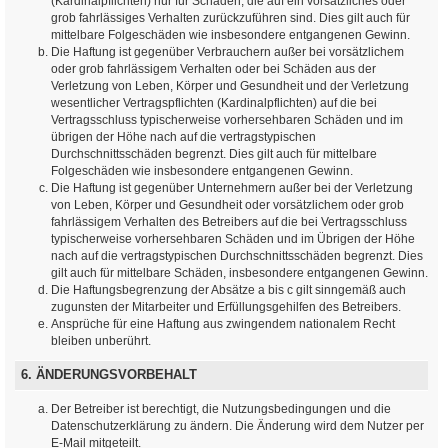
(Kardinalpflichten) nur für Schäden, die auf ein vorsätzliches oder
grob fahrlässiges Verhalten zurückzuführen sind. Dies gilt auch für
mittelbare Folgeschäden wie insbesondere entgangenen Gewinn.
Die Haftung ist gegenüber Verbrauchern außer bei vorsätzlichem
oder grob fahrlässigem Verhalten oder bei Schäden aus der
Verletzung von Leben, Körper und Gesundheit und der Verletzung
wesentlicher Vertragspflichten (Kardinalpflichten) auf die bei
Vertragsschluss typischerweise vorhersehbaren Schäden und im
übrigen der Höhe nach auf die vertragstypischen
Durchschnittsschäden begrenzt. Dies gilt auch für mittelbare
Folgeschäden wie insbesondere entgangenen Gewinn.
Die Haftung ist gegenüber Unternehmern außer bei der Verletzung
von Leben, Körper und Gesundheit oder vorsätzlichem oder grob
fahrlässigem Verhalten des Betreibers auf die bei Vertragsschluss
typischerweise vorhersehbaren Schäden und im Übrigen der Höhe
nach auf die vertragstypischen Durchschnittsschäden begrenzt. Dies
gilt auch für mittelbare Schäden, insbesondere entgangenen Gewinn.
Die Haftungsbegrenzung der Absätze a bis c gilt sinngemäß auch
zugunsten der Mitarbeiter und Erfüllungsgehilfen des Betreibers.
Ansprüche für eine Haftung aus zwingendem nationalem Recht
bleiben unberührt.
6. ÄNDERUNGSVORBEHALT
Der Betreiber ist berechtigt, die Nutzungsbedingungen und die
Datenschutzerklärung zu ändern. Die Änderung wird dem Nutzer per
E-Mail mitgeteilt.