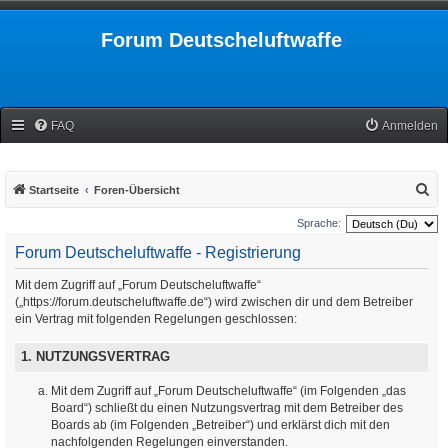
Forum Deutscheluftwaffe
FAQ
Anmelden
S
Startseite
Foren-Übersicht
u
Sprache:
c
Forum Deutscheluftwaffe - Registrierung
h
Mit dem Zugriff auf „Forum Deutscheluftwaffe“
e
(„https://forum.deutscheluftwaffe.de“) wird zwischen dir und dem Betreiber
ein Vertrag mit folgenden Regelungen geschlossen:
1. NUTZUNGSVERTRAG
Mit dem Zugriff auf „Forum Deutscheluftwaffe“ (im Folgenden „das
Board“) schließt du einen Nutzungsvertrag mit dem Betreiber des
Boards ab (im Folgenden „Betreiber“) und erklärst dich mit den
nachfolgenden Regelungen einverstanden.