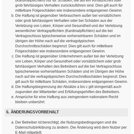
(Kardinalpflichten) nur für Schäden, die auf ein vorsätzliches oder
grob fahrlässiges Verhalten zurückzuführen sind. Dies gilt auch für
mittelbare Folgeschäden wie insbesondere entgangenen Gewinn.
Die Haftung ist gegenüber Verbrauchern außer bei vorsätzlichem
oder grob fahrlässigem Verhalten oder bei Schäden aus der
Verletzung von Leben, Körper und Gesundheit und der Verletzung
wesentlicher Vertragspflichten (Kardinalpflichten) auf die bei
Vertragsschluss typischerweise vorhersehbaren Schäden und im
übrigen der Höhe nach auf die vertragstypischen
Durchschnittsschäden begrenzt. Dies gilt auch für mittelbare
Folgeschäden wie insbesondere entgangenen Gewinn.
Die Haftung ist gegenüber Unternehmern außer bei der Verletzung
von Leben, Körper und Gesundheit oder vorsätzlichem oder grob
fahrlässigem Verhalten des Betreibers auf die bei Vertragsschluss
typischerweise vorhersehbaren Schäden und im Übrigen der Höhe
nach auf die vertragstypischen Durchschnittsschäden begrenzt. Dies
gilt auch für mittelbare Schäden, insbesondere entgangenen Gewinn.
Die Haftungsbegrenzung der Absätze a bis c gilt sinngemäß auch
zugunsten der Mitarbeiter und Erfüllungsgehilfen des Betreibers.
Ansprüche für eine Haftung aus zwingendem nationalem Recht
bleiben unberührt.
6. ÄNDERUNGSVORBEHALT
Der Betreiber ist berechtigt, die Nutzungsbedingungen und die
Datenschutzerklärung zu ändern. Die Änderung wird dem Nutzer per
E-Mail mitgeteilt.