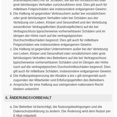
(Kardinalpflichten) nur für Schäden, die auf ein vorsätzliches oder
grob fahrlässiges Verhalten zurückzuführen sind. Dies gilt auch für
mittelbare Folgeschäden wie insbesondere entgangenen Gewinn.
Die Haftung ist gegenüber Verbrauchern außer bei vorsätzlichem
oder grob fahrlässigem Verhalten oder bei Schäden aus der
Verletzung von Leben, Körper und Gesundheit und der Verletzung
wesentlicher Vertragspflichten (Kardinalpflichten) auf die bei
Vertragsschluss typischerweise vorhersehbaren Schäden und im
übrigen der Höhe nach auf die vertragstypischen
Durchschnittsschäden begrenzt. Dies gilt auch für mittelbare
Folgeschäden wie insbesondere entgangenen Gewinn.
Die Haftung ist gegenüber Unternehmern außer bei der Verletzung
von Leben, Körper und Gesundheit oder vorsätzlichem oder grob
fahrlässigem Verhalten des Betreibers auf die bei Vertragsschluss
typischerweise vorhersehbaren Schäden und im Übrigen der Höhe
nach auf die vertragstypischen Durchschnittsschäden begrenzt. Dies
gilt auch für mittelbare Schäden, insbesondere entgangenen Gewinn.
Die Haftungsbegrenzung der Absätze a bis c gilt sinngemäß auch
zugunsten der Mitarbeiter und Erfüllungsgehilfen des Betreibers.
Ansprüche für eine Haftung aus zwingendem nationalem Recht
bleiben unberührt.
6. ÄNDERUNGSVORBEHALT
Der Betreiber ist berechtigt, die Nutzungsbedingungen und die
Datenschutzerklärung zu ändern. Die Änderung wird dem Nutzer per
E-Mail mitgeteilt.