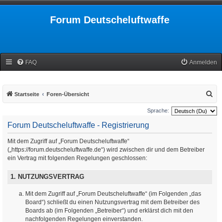
Forum Deutscheluftwaffe
FAQ
Anmelden
S
Startseite
Foren-Übersicht
u
Sprache:
c
Forum Deutscheluftwaffe - Registrierung
h
Mit dem Zugriff auf „Forum Deutscheluftwaffe“
e
(„https://forum.deutscheluftwaffe.de“) wird zwischen dir und dem Betreiber
ein Vertrag mit folgenden Regelungen geschlossen:
1. NUTZUNGSVERTRAG
Mit dem Zugriff auf „Forum Deutscheluftwaffe“ (im Folgenden „das
Board“) schließt du einen Nutzungsvertrag mit dem Betreiber des
Boards ab (im Folgenden „Betreiber“) und erklärst dich mit den
nachfolgenden Regelungen einverstanden.