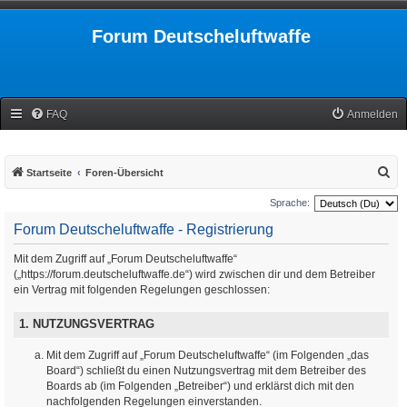
Forum Deutscheluftwaffe
FAQ
Anmelden
S
Startseite
Foren-Übersicht
u
Sprache:
c
Forum Deutscheluftwaffe - Registrierung
h
Mit dem Zugriff auf „Forum Deutscheluftwaffe“
e
(„https://forum.deutscheluftwaffe.de“) wird zwischen dir und dem Betreiber
ein Vertrag mit folgenden Regelungen geschlossen:
1. NUTZUNGSVERTRAG
Mit dem Zugriff auf „Forum Deutscheluftwaffe“ (im Folgenden „das
Board“) schließt du einen Nutzungsvertrag mit dem Betreiber des
Boards ab (im Folgenden „Betreiber“) und erklärst dich mit den
nachfolgenden Regelungen einverstanden.