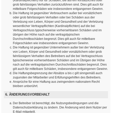
(Kardinalpflichten) nur für Schäden, die auf ein vorsätzliches oder
grob fahrlässiges Verhalten zurückzuführen sind. Dies gilt auch für
mittelbare Folgeschäden wie insbesondere entgangenen Gewinn.
Die Haftung ist gegenüber Verbrauchern außer bei vorsätzlichem
oder grob fahrlässigem Verhalten oder bei Schäden aus der
Verletzung von Leben, Körper und Gesundheit und der Verletzung
wesentlicher Vertragspflichten (Kardinalpflichten) auf die bei
Vertragsschluss typischerweise vorhersehbaren Schäden und im
übrigen der Höhe nach auf die vertragstypischen
Durchschnittsschäden begrenzt. Dies gilt auch für mittelbare
Folgeschäden wie insbesondere entgangenen Gewinn.
Die Haftung ist gegenüber Unternehmern außer bei der Verletzung
von Leben, Körper und Gesundheit oder vorsätzlichem oder grob
fahrlässigem Verhalten des Betreibers auf die bei Vertragsschluss
typischerweise vorhersehbaren Schäden und im Übrigen der Höhe
nach auf die vertragstypischen Durchschnittsschäden begrenzt. Dies
gilt auch für mittelbare Schäden, insbesondere entgangenen Gewinn.
Die Haftungsbegrenzung der Absätze a bis c gilt sinngemäß auch
zugunsten der Mitarbeiter und Erfüllungsgehilfen des Betreibers.
Ansprüche für eine Haftung aus zwingendem nationalem Recht
bleiben unberührt.
6. ÄNDERUNGSVORBEHALT
Der Betreiber ist berechtigt, die Nutzungsbedingungen und die
Datenschutzerklärung zu ändern. Die Änderung wird dem Nutzer per
E-Mail mitgeteilt.