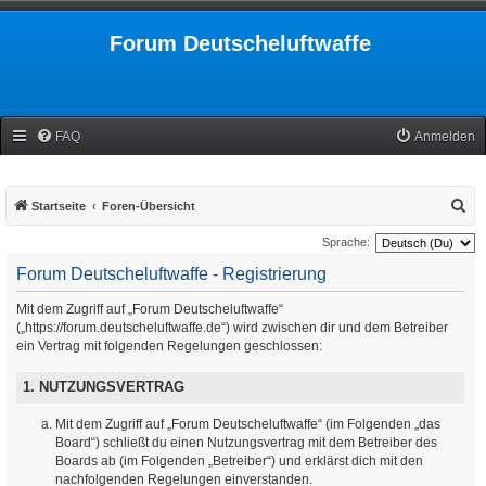
Forum Deutscheluftwaffe
FAQ
Anmelden
S
Startseite
Foren-Übersicht
u
Sprache:
c
Forum Deutscheluftwaffe - Registrierung
h
Mit dem Zugriff auf „Forum Deutscheluftwaffe“
e
(„https://forum.deutscheluftwaffe.de“) wird zwischen dir und dem Betreiber
ein Vertrag mit folgenden Regelungen geschlossen:
1. NUTZUNGSVERTRAG
Mit dem Zugriff auf „Forum Deutscheluftwaffe“ (im Folgenden „das
Board“) schließt du einen Nutzungsvertrag mit dem Betreiber des
Boards ab (im Folgenden „Betreiber“) und erklärst dich mit den
nachfolgenden Regelungen einverstanden.