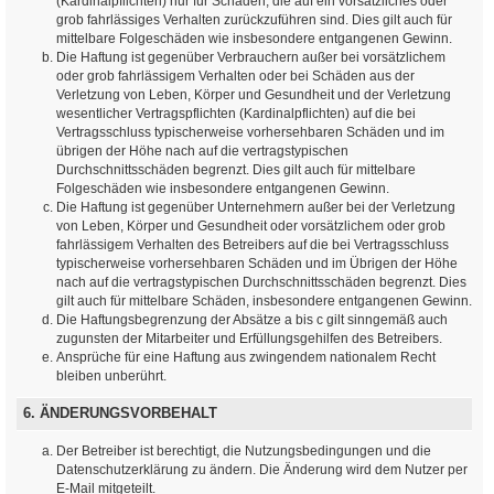
(Kardinalpflichten) nur für Schäden, die auf ein vorsätzliches oder
grob fahrlässiges Verhalten zurückzuführen sind. Dies gilt auch für
mittelbare Folgeschäden wie insbesondere entgangenen Gewinn.
Die Haftung ist gegenüber Verbrauchern außer bei vorsätzlichem
oder grob fahrlässigem Verhalten oder bei Schäden aus der
Verletzung von Leben, Körper und Gesundheit und der Verletzung
wesentlicher Vertragspflichten (Kardinalpflichten) auf die bei
Vertragsschluss typischerweise vorhersehbaren Schäden und im
übrigen der Höhe nach auf die vertragstypischen
Durchschnittsschäden begrenzt. Dies gilt auch für mittelbare
Folgeschäden wie insbesondere entgangenen Gewinn.
Die Haftung ist gegenüber Unternehmern außer bei der Verletzung
von Leben, Körper und Gesundheit oder vorsätzlichem oder grob
fahrlässigem Verhalten des Betreibers auf die bei Vertragsschluss
typischerweise vorhersehbaren Schäden und im Übrigen der Höhe
nach auf die vertragstypischen Durchschnittsschäden begrenzt. Dies
gilt auch für mittelbare Schäden, insbesondere entgangenen Gewinn.
Die Haftungsbegrenzung der Absätze a bis c gilt sinngemäß auch
zugunsten der Mitarbeiter und Erfüllungsgehilfen des Betreibers.
Ansprüche für eine Haftung aus zwingendem nationalem Recht
bleiben unberührt.
6. ÄNDERUNGSVORBEHALT
Der Betreiber ist berechtigt, die Nutzungsbedingungen und die
Datenschutzerklärung zu ändern. Die Änderung wird dem Nutzer per
E-Mail mitgeteilt.