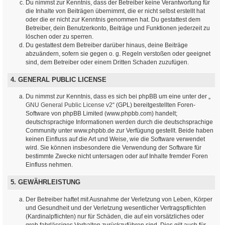
Du nimmst zur Kenntnis, dass der Betreiber keine Verantwortung für
die Inhalte von Beiträgen übernimmt, die er nicht selbst erstellt hat
oder die er nicht zur Kenntnis genommen hat. Du gestattest dem
Betreiber, dein Benutzerkonto, Beiträge und Funktionen jederzeit zu
löschen oder zu sperren.
Du gestattest dem Betreiber darüber hinaus, deine Beiträge
abzuändern, sofern sie gegen o. g. Regeln verstoßen oder geeignet
sind, dem Betreiber oder einem Dritten Schaden zuzufügen.
4. GENERAL PUBLIC LICENSE
Du nimmst zur Kenntnis, dass es sich bei phpBB um eine unter der „
GNU General Public License v2
“ (GPL) bereitgestellten Foren-
Software von phpBB Limited (www.phpbb.com) handelt;
deutschsprachige Informationen werden durch die deutschsprachige
Community unter www.phpbb.de zur Verfügung gestellt. Beide haben
keinen Einfluss auf die Art und Weise, wie die Software verwendet
wird. Sie können insbesondere die Verwendung der Software für
bestimmte Zwecke nicht untersagen oder auf Inhalte fremder Foren
Einfluss nehmen.
5. GEWÄHRLEISTUNG
Der Betreiber haftet mit Ausnahme der Verletzung von Leben, Körper
und Gesundheit und der Verletzung wesentlicher Vertragspflichten
(Kardinalpflichten) nur für Schäden, die auf ein vorsätzliches oder
grob fahrlässiges Verhalten zurückzuführen sind. Dies gilt auch für