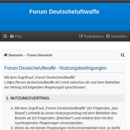
Forum Deutscheluftwaffe
FAQ
Registrieren
Anmelden
S
Startseite
Foren-Übersicht
u
Forum Deutscheluftwaffe - Nutzungsbedingungen
c
h
Mit dem Zugriff auf „Forum Deutscheluftwaffe“
(„https://forum.deutscheluftwaffe.de“) wird zwischen dir und dem Betreiber
e
ein Vertrag mit folgenden Regelungen geschlossen:
1. NUTZUNGSVERTRAG
Mit dem Zugriff auf „Forum Deutscheluftwaffe“ (im Folgenden „das
Board“) schließt du einen Nutzungsvertrag mit dem Betreiber des
Boards ab (im Folgenden „Betreiber“) und erklärst dich mit den
nachfolgenden Regelungen einverstanden.
Wenn du mit diesen Regelungen nicht einverstanden bist, so darfst