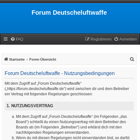
Forum Deutscheluftwaffe
FAQ
Registrieren
Anmelden
S
Startseite
Foren-Übersicht
u
Forum Deutscheluftwaffe - Nutzungsbedingungen
c
h
Mit dem Zugriff auf „Forum Deutscheluftwaffe“
(„https://forum.deutscheluftwaffe.de“) wird zwischen dir und dem Betreiber
e
ein Vertrag mit folgenden Regelungen geschlossen:
1. NUTZUNGSVERTRAG
Mit dem Zugriff auf „Forum Deutscheluftwaffe“ (im Folgenden „das
Board“) schließt du einen Nutzungsvertrag mit dem Betreiber des
Boards ab (im Folgenden „Betreiber“) und erklärst dich mit den
nachfolgenden Regelungen einverstanden.
Wenn du mit diesen Regelungen nicht einverstanden bist, so darfst