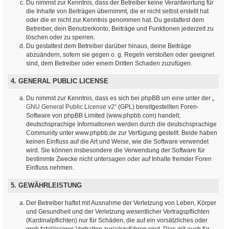
Du nimmst zur Kenntnis, dass der Betreiber keine Verantwortung für
die Inhalte von Beiträgen übernimmt, die er nicht selbst erstellt hat
oder die er nicht zur Kenntnis genommen hat. Du gestattest dem
Betreiber, dein Benutzerkonto, Beiträge und Funktionen jederzeit zu
löschen oder zu sperren.
Du gestattest dem Betreiber darüber hinaus, deine Beiträge
abzuändern, sofern sie gegen o. g. Regeln verstoßen oder geeignet
sind, dem Betreiber oder einem Dritten Schaden zuzufügen.
4. GENERAL PUBLIC LICENSE
Du nimmst zur Kenntnis, dass es sich bei phpBB um eine unter der „
GNU General Public License v2
“ (GPL) bereitgestellten Foren-
Software von phpBB Limited (www.phpbb.com) handelt;
deutschsprachige Informationen werden durch die deutschsprachige
Community unter www.phpbb.de zur Verfügung gestellt. Beide haben
keinen Einfluss auf die Art und Weise, wie die Software verwendet
wird. Sie können insbesondere die Verwendung der Software für
bestimmte Zwecke nicht untersagen oder auf Inhalte fremder Foren
Einfluss nehmen.
5. GEWÄHRLEISTUNG
Der Betreiber haftet mit Ausnahme der Verletzung von Leben, Körper
und Gesundheit und der Verletzung wesentlicher Vertragspflichten
(Kardinalpflichten) nur für Schäden, die auf ein vorsätzliches oder
grob fahrlässiges Verhalten zurückzuführen sind. Dies gilt auch für