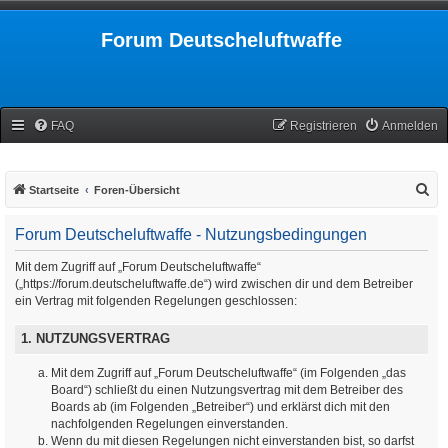
Forum Deutscheluftwaffe
FAQ
Registrieren
Anmelden
S
Startseite
Foren-Übersicht
u
Forum Deutscheluftwaffe - Nutzungsbedingungen
c
h
Mit dem Zugriff auf „Forum Deutscheluftwaffe“
(„https://forum.deutscheluftwaffe.de“) wird zwischen dir und dem Betreiber
e
ein Vertrag mit folgenden Regelungen geschlossen:
1. NUTZUNGSVERTRAG
Mit dem Zugriff auf „Forum Deutscheluftwaffe“ (im Folgenden „das
Board“) schließt du einen Nutzungsvertrag mit dem Betreiber des
Boards ab (im Folgenden „Betreiber“) und erklärst dich mit den
nachfolgenden Regelungen einverstanden.
Wenn du mit diesen Regelungen nicht einverstanden bist, so darfst