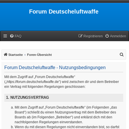
Forum Deutscheluftwaffe
FAQ
Registrieren
Anmelden
S
Startseite
Foren-Übersicht
u
Forum Deutscheluftwaffe - Nutzungsbedingungen
c
h
Mit dem Zugriff auf „Forum Deutscheluftwaffe“
(„https://forum.deutscheluftwaffe.de“) wird zwischen dir und dem Betreiber
e
ein Vertrag mit folgenden Regelungen geschlossen:
1. NUTZUNGSVERTRAG
Mit dem Zugriff auf „Forum Deutscheluftwaffe“ (im Folgenden „das
Board“) schließt du einen Nutzungsvertrag mit dem Betreiber des
Boards ab (im Folgenden „Betreiber“) und erklärst dich mit den
nachfolgenden Regelungen einverstanden.
Wenn du mit diesen Regelungen nicht einverstanden bist, so darfst