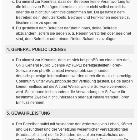
Du nimmst zur Kenntnis, dass der Betreiber keine Verantwortung für
die Inhalte von Beiträgen übernimmt, die er nicht selbst erstellt hat
oder die er nicht zur Kenntnis genommen hat. Du gestattest dem
Betreiber, dein Benutzerkonto, Beiträge und Funktionen jederzeit zu
löschen oder zu sperren.
Du gestattest dem Betreiber darüber hinaus, deine Beiträge
abzuändern, sofern sie gegen o. g. Regeln verstoßen oder geeignet
sind, dem Betreiber oder einem Dritten Schaden zuzufügen.
4. GENERAL PUBLIC LICENSE
Du nimmst zur Kenntnis, dass es sich bei phpBB um eine unter der „
GNU General Public License v2
“ (GPL) bereitgestellten Foren-
Software von phpBB Limited (www.phpbb.com) handelt;
deutschsprachige Informationen werden durch die deutschsprachige
Community unter www.phpbb.de zur Verfügung gestellt. Beide haben
keinen Einfluss auf die Art und Weise, wie die Software verwendet
wird. Sie können insbesondere die Verwendung der Software für
bestimmte Zwecke nicht untersagen oder auf Inhalte fremder Foren
Einfluss nehmen.
5. GEWÄHRLEISTUNG
Der Betreiber haftet mit Ausnahme der Verletzung von Leben, Körper
und Gesundheit und der Verletzung wesentlicher Vertragspflichten
(Kardinalpflichten) nur für Schäden, die auf ein vorsätzliches oder
grob fahrlässiges Verhalten zurückzuführen sind. Dies gilt auch für