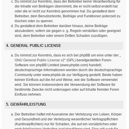
Du nimmst zur Kenntnis, dass der Betreiber keine Verantwortung für
die Inhalte von Beiträgen übernimmt, die er nicht selbst erstellt hat
oder die er nicht zur Kenntnis genommen hat. Du gestattest dem
Betreiber, dein Benutzerkonto, Beiträge und Funktionen jederzeit zu
löschen oder zu sperren.
Du gestattest dem Betreiber darüber hinaus, deine Beiträge
abzuändern, sofern sie gegen o. g. Regeln verstoßen oder geeignet
sind, dem Betreiber oder einem Dritten Schaden zuzufügen.
4. GENERAL PUBLIC LICENSE
Du nimmst zur Kenntnis, dass es sich bei phpBB um eine unter der „
GNU General Public License v2
“ (GPL) bereitgestellten Foren-
Software von phpBB Limited (www.phpbb.com) handelt;
deutschsprachige Informationen werden durch die deutschsprachige
Community unter www.phpbb.de zur Verfügung gestellt. Beide haben
keinen Einfluss auf die Art und Weise, wie die Software verwendet
wird. Sie können insbesondere die Verwendung der Software für
bestimmte Zwecke nicht untersagen oder auf Inhalte fremder Foren
Einfluss nehmen.
5. GEWÄHRLEISTUNG
Der Betreiber haftet mit Ausnahme der Verletzung von Leben, Körper
und Gesundheit und der Verletzung wesentlicher Vertragspflichten
(Kardinalpflichten) nur für Schäden, die auf ein vorsätzliches oder
grob fahrlässiges Verhalten zurückzuführen sind. Dies gilt auch für