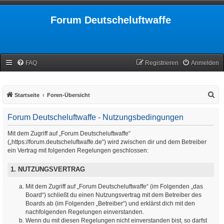
Forum Deutscheluftwaffe
FAQ
Registrieren
Anmelden
S
Startseite
Foren-Übersicht
u
Forum Deutscheluftwaffe - Nutzungsbedingungen
c
h
Mit dem Zugriff auf „Forum Deutscheluftwaffe“
(„https://forum.deutscheluftwaffe.de“) wird zwischen dir und dem Betreiber
e
ein Vertrag mit folgenden Regelungen geschlossen:
1. NUTZUNGSVERTRAG
Mit dem Zugriff auf „Forum Deutscheluftwaffe“ (im Folgenden „das
Board“) schließt du einen Nutzungsvertrag mit dem Betreiber des
Boards ab (im Folgenden „Betreiber“) und erklärst dich mit den
nachfolgenden Regelungen einverstanden.
Wenn du mit diesen Regelungen nicht einverstanden bist, so darfst