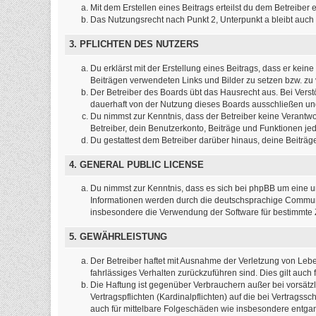
Mit dem Erstellen eines Beitrags erteilst du dem Betreibe
Das Nutzungsrecht nach Punkt 2, Unterpunkt a bleibt auc
3. PFLICHTEN DES NUTZERS
Du erklärst mit der Erstellung eines Beitrags, dass er kein
Beiträgen verwendeten Links und Bilder zu setzen bzw. z
Der Betreiber des Boards übt das Hausrecht aus. Bei Ver
dauerhaft von der Nutzung dieses Boards ausschließen und 
Du nimmst zur Kenntnis, dass der Betreiber keine Verantwort
Betreiber, dein Benutzerkonto, Beiträge und Funktionen jed
Du gestattest dem Betreiber darüber hinaus, deine Beiträ
4. GENERAL PUBLIC LICENSE
Du nimmst zur Kenntnis, dass es sich bei phpBB um eine un
Informationen werden durch die deutschsprachige Communit
insbesondere die Verwendung der Software für bestimmte Z
5. GEWÄHRLEISTUNG
Der Betreiber haftet mit Ausnahme der Verletzung von Leben
fahrlässiges Verhalten zurückzuführen sind. Dies gilt au
Die Haftung ist gegenüber Verbrauchern außer bei vorsätz
Vertragspflichten (Kardinalpflichten) auf die bei Vertrag
auch für mittelbare Folgeschäden wie insbesondere entg