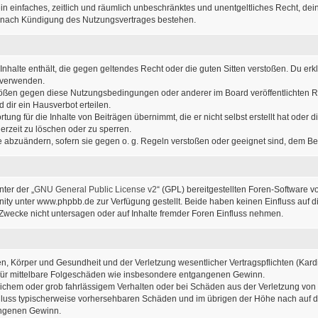
r ein einfaches, zeitlich und räumlich unbeschränktes und unentgeltliches Recht, d
h nach Kündigung des Nutzungsvertrages bestehen.
e Inhalte enthält, die gegen geltendes Recht oder die guten Sitten verstoßen. Du erk
u verwenden.
stößen gegen diese Nutzungsbedingungen oder anderer im Board veröffentlichten 
dir ein Hausverbot erteilen.
ung für die Inhalte von Beiträgen übernimmt, die er nicht selbst erstellt hat oder
erzeit zu löschen oder zu sperren.
ge abzuändern, sofern sie gegen o. g. Regeln verstoßen oder geeignet sind, dem B
ter der „
GNU General Public License v2
“ (GPL) bereitgestellten Foren-Software
y unter www.phpbb.de zur Verfügung gestellt. Beide haben keinen Einfluss auf di
wecke nicht untersagen oder auf Inhalte fremder Foren Einfluss nehmen.
, Körper und Gesundheit und der Verletzung wesentlicher Vertragspflichten (Kardin
ch für mittelbare Folgeschäden wie insbesondere entgangenen Gewinn.
lichem oder grob fahrlässigem Verhalten oder bei Schäden aus der Verletzung von
sschluss typischerweise vorhersehbaren Schäden und im übrigen der Höhe nach auf d
angenen Gewinn.