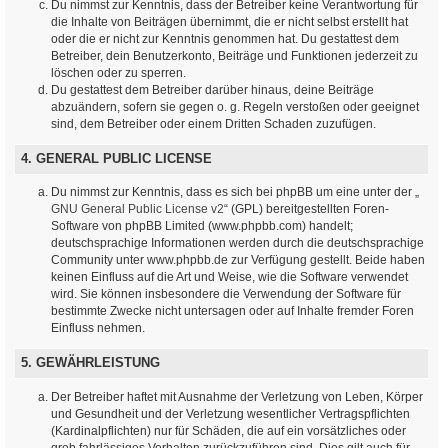
Du nimmst zur Kenntnis, dass der Betreiber keine Verantwortung für
die Inhalte von Beiträgen übernimmt, die er nicht selbst erstellt hat
oder die er nicht zur Kenntnis genommen hat. Du gestattest dem
Betreiber, dein Benutzerkonto, Beiträge und Funktionen jederzeit zu
löschen oder zu sperren.
Du gestattest dem Betreiber darüber hinaus, deine Beiträge
abzuändern, sofern sie gegen o. g. Regeln verstoßen oder geeignet
sind, dem Betreiber oder einem Dritten Schaden zuzufügen.
4. GENERAL PUBLIC LICENSE
Du nimmst zur Kenntnis, dass es sich bei phpBB um eine unter der „
GNU General Public License v2
“ (GPL) bereitgestellten Foren-
Software von phpBB Limited (www.phpbb.com) handelt;
deutschsprachige Informationen werden durch die deutschsprachige
Community unter www.phpbb.de zur Verfügung gestellt. Beide haben
keinen Einfluss auf die Art und Weise, wie die Software verwendet
wird. Sie können insbesondere die Verwendung der Software für
bestimmte Zwecke nicht untersagen oder auf Inhalte fremder Foren
Einfluss nehmen.
5. GEWÄHRLEISTUNG
Der Betreiber haftet mit Ausnahme der Verletzung von Leben, Körper
und Gesundheit und der Verletzung wesentlicher Vertragspflichten
(Kardinalpflichten) nur für Schäden, die auf ein vorsätzliches oder
grob fahrlässiges Verhalten zurückzuführen sind. Dies gilt auch für