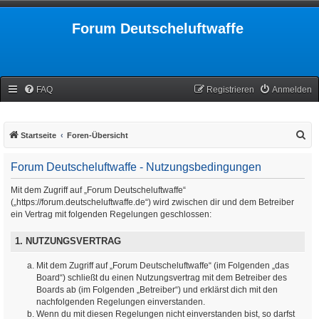
Forum Deutscheluftwaffe
FAQ
Registrieren
Anmelden
S
Startseite
Foren-Übersicht
u
Forum Deutscheluftwaffe - Nutzungsbedingungen
c
h
Mit dem Zugriff auf „Forum Deutscheluftwaffe“
(„https://forum.deutscheluftwaffe.de“) wird zwischen dir und dem Betreiber
e
ein Vertrag mit folgenden Regelungen geschlossen:
1. NUTZUNGSVERTRAG
Mit dem Zugriff auf „Forum Deutscheluftwaffe“ (im Folgenden „das
Board“) schließt du einen Nutzungsvertrag mit dem Betreiber des
Boards ab (im Folgenden „Betreiber“) und erklärst dich mit den
nachfolgenden Regelungen einverstanden.
Wenn du mit diesen Regelungen nicht einverstanden bist, so darfst