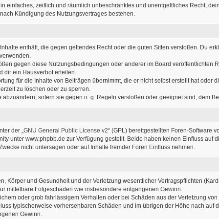
r ein einfaches, zeitlich und räumlich unbeschränktes und unentgeltliches Recht, d
h nach Kündigung des Nutzungsvertrages bestehen.
e Inhalte enthält, die gegen geltendes Recht oder die guten Sitten verstoßen. Du erk
u verwenden.
stößen gegen diese Nutzungsbedingungen oder anderer im Board veröffentlichten 
dir ein Hausverbot erteilen.
ung für die Inhalte von Beiträgen übernimmt, die er nicht selbst erstellt hat oder
erzeit zu löschen oder zu sperren.
ge abzuändern, sofern sie gegen o. g. Regeln verstoßen oder geeignet sind, dem B
ter der „
GNU General Public License v2
“ (GPL) bereitgestellten Foren-Software
y unter www.phpbb.de zur Verfügung gestellt. Beide haben keinen Einfluss auf di
wecke nicht untersagen oder auf Inhalte fremder Foren Einfluss nehmen.
, Körper und Gesundheit und der Verletzung wesentlicher Vertragspflichten (Kardin
ch für mittelbare Folgeschäden wie insbesondere entgangenen Gewinn.
lichem oder grob fahrlässigem Verhalten oder bei Schäden aus der Verletzung von
sschluss typischerweise vorhersehbaren Schäden und im übrigen der Höhe nach auf d
angenen Gewinn.