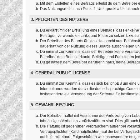
Mit dem Erstellen eines Beitrags erteilst du dem Betreibe
Das Nutzungsrecht nach Punkt 2, Unterpunkt a bleibt auc
3. PFLICHTEN DES NUTZERS
Du erklärst mit der Erstellung eines Beitrags, dass er kein
Beiträgen verwendeten Links und Bilder zu setzen bzw. z
Der Betreiber des Boards übt das Hausrecht aus. Bei Ver
dauerhaft von der Nutzung dieses Boards ausschließen und 
Du nimmst zur Kenntnis, dass der Betreiber keine Verantwort
Betreiber, dein Benutzerkonto, Beiträge und Funktionen jed
Du gestattest dem Betreiber darüber hinaus, deine Beiträ
4. GENERAL PUBLIC LICENSE
Du nimmst zur Kenntnis, dass es sich bei phpBB um eine un
Informationen werden durch die deutschsprachige Communit
insbesondere die Verwendung der Software für bestimmte Z
5. GEWÄHRLEISTUNG
Der Betreiber haftet mit Ausnahme der Verletzung von Leben
fahrlässiges Verhalten zurückzuführen sind. Dies gilt au
Die Haftung ist gegenüber Verbrauchern außer bei vorsätz
Vertragspflichten (Kardinalpflichten) auf die bei Vertrag
auch für mittelbare Folgeschäden wie insbesondere entg