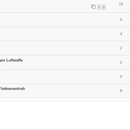
15
1
2
0
4
2
en Luftwaffe
2
0
lettnerantrieb
8