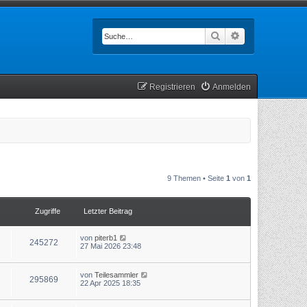
Suche
Erweiterte Such
Registrieren
Anmelden
9 Themen • Seite
1
von
1
Zugriffe
Letzter Beitrag
von
piterb1
245272
27 Mai 2026 23:48
von
Teilesammler
295869
22 Apr 2025 18:35