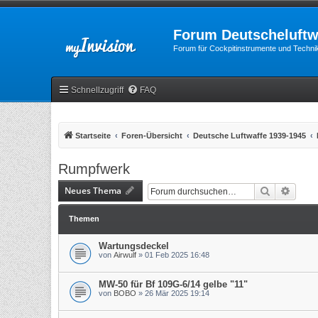
Forum Deutscheluftw
Forum für Cockpitinstrumente und Technik
Schnellzugriff
FAQ
Startseite
Foren-Übersicht
Deutsche Luftwaffe 1939-1945
Rumpfwerk
Neues Thema
Suche
Erweit
Themen
Wartungsdeckel
von
Airwulf
»
01 Feb 2025 16:48
MW-50 für Bf 109G-6/14 gelbe "11"
von
BOBO
»
26 Mär 2025 19:14