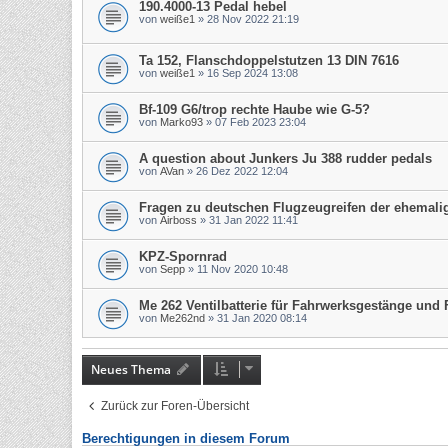
190.4000-13 Pedal hebel
von
weiße1
»
28 Nov 2022 21:19
Ta 152, Flanschdoppelstutzen 13 DIN 7616
von
weiße1
»
16 Sep 2024 13:08
Bf-109 G6/trop rechte Haube wie G-5?
von
Marko93
»
07 Feb 2023 23:04
A question about Junkers Ju 388 rudder pedals
von
AVan
»
26 Dez 2022 12:04
Fragen zu deutschen Flugzeugreifen der ehemalig
von
Airboss
»
31 Jan 2022 11:41
KPZ-Spornrad
von
Sepp
»
11 Nov 2020 10:48
Me 262 Ventilbatterie für Fahrwerksgestänge und F
von
Me262nd
»
31 Jan 2020 08:14
Neues Thema
Zurück zur Foren-Übersicht
Berechtigungen in diesem Forum