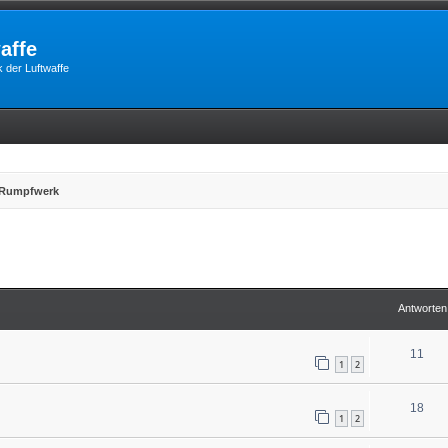
affe
 der Luftwaffe
Rumpfwerk
erte Suche
Antworten
11
1
2
18
1
2