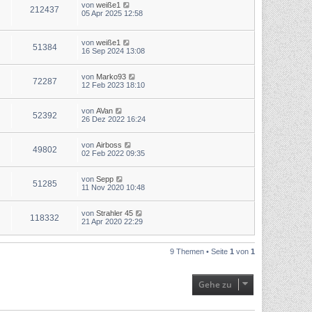
von
weiße1
212437
05 Apr 2025 12:58
von
weiße1
51384
16 Sep 2024 13:08
von
Marko93
72287
12 Feb 2023 18:10
von
AVan
52392
26 Dez 2022 16:24
von
Airboss
49802
02 Feb 2022 09:35
von
Sepp
51285
11 Nov 2020 10:48
von
Strahler 45
118332
21 Apr 2020 22:29
9 Themen • Seite
1
von
1
Gehe zu