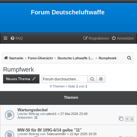
Forum Deutscheluftwaffe
FAQ
Registrieren
Anmelden
S
Startseite
Foren-Übersicht
Deutsche Luftwaffe 1939-1945
Rumpfwerk
u
Rumpfwerk
c
Neues Thema
Suche
Erweiterte Suche
h
9 Themen • Seite
1
von
1
e
Themen
Wartungsdeckel
Letzter Beitrag von
piterb1
«
27 Mai 2026 23:48
Antworten:
11
1
2
MW-50 für Bf 109G-6/14 gelbe "11"
Letzter Beitrag von
Teilesammler
«
22 Apr 2025 18:35