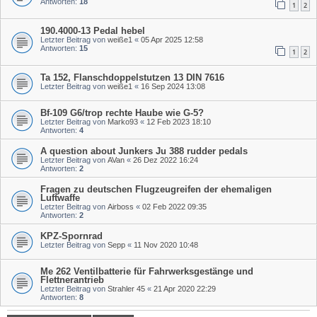
Antworten:
18
1
2
190.4000-13 Pedal hebel
Letzter Beitrag von
weiße1
«
05 Apr 2025 12:58
Antworten:
15
1
2
Ta 152, Flanschdoppelstutzen 13 DIN 7616
Letzter Beitrag von
weiße1
«
16 Sep 2024 13:08
Bf-109 G6/trop rechte Haube wie G-5?
Letzter Beitrag von
Marko93
«
12 Feb 2023 18:10
Antworten:
4
A question about Junkers Ju 388 rudder pedals
Letzter Beitrag von
AVan
«
26 Dez 2022 16:24
Antworten:
2
Fragen zu deutschen Flugzeugreifen der ehemaligen
Luftwaffe
Letzter Beitrag von
Airboss
«
02 Feb 2022 09:35
Antworten:
2
KPZ-Spornrad
Letzter Beitrag von
Sepp
«
11 Nov 2020 10:48
Me 262 Ventilbatterie für Fahrwerksgestänge und
Flettnerantrieb
Letzter Beitrag von
Strahler 45
«
21 Apr 2020 22:29
Antworten:
8