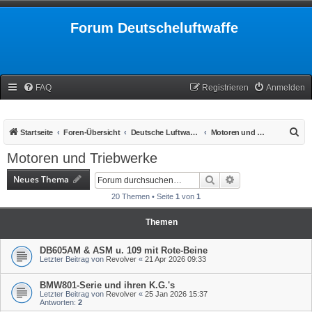
Forum Deutscheluftwaffe
FAQ
Registrieren
Anmelden
S
Startseite
Foren-Übersicht
Deutsche Luftwaffe 1939-1945
Motoren und Triebwerke
u
Motoren und Triebwerke
c
Neues Thema
Suche
Erweiterte Suche
h
20 Themen • Seite
1
von
1
e
Themen
DB605AM & ASM u. 109 mit Rote-Beine
Letzter Beitrag von
Revolver
«
21 Apr 2026 09:33
BMW801-Serie und ihren K.G.'s
Letzter Beitrag von
Revolver
«
25 Jan 2026 15:37
Antworten:
2