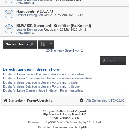
Antworten:
3
Handventil 9-2317.73
Letzter Beitrag von
weiße1
«
25 Mai 2020 16:12
BMW 801 Schmieröl-Siebfilter (Fa.Knecht)
Letzter Beitrag von
Revolver
«
13 Mär 2020 10:41
Antworten:
5
Neues Thema
20 Themen • Seite
1
von
1
Gehe zu
Berechtigungen in diesem Forum
Du darfst
keine
neuen Themen in diesem Forum erstellen.
Du darfst
keine
Antworten zu Themen in diesem Forum erstellen.
Du darfst deine Beiträge in diesem Forum
nicht
ändern.
Du darfst deine Beiträge in diesem Forum
nicht
löschen.
Du darfst
keine
Dateianhänge in diesem Forum erstellen.
Startseite
Foren-Übersicht
Alle Zeiten sind
UTC+02:00
*
Original Author:
Brad Veryard
*
Updated to 3.3.x by
MannixMD
*
Style version: 3.4.5
Powered by
phpBB
® Forum Software © phpBB Limited
Deutsche Übersetzung durch
phpBB.de