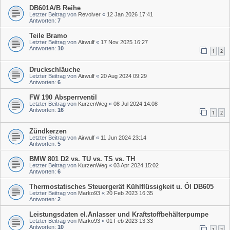
DB601A/B Reihe
Letzter Beitrag von
Revolver
«
12 Jan 2026 17:41
Antworten:
7
Teile Bramo
Letzter Beitrag von
Airwulf
«
17 Nov 2025 16:27
Antworten:
10
1
2
Druckschläuche
Letzter Beitrag von
Airwulf
«
20 Aug 2024 09:29
Antworten:
6
FW 190 Absperrventil
Letzter Beitrag von
KurzenWeg
«
08 Jul 2024 14:08
Antworten:
16
1
2
Zündkerzen
Letzter Beitrag von
Airwulf
«
11 Jun 2024 23:14
Antworten:
5
BMW 801 D2 vs. TU vs. TS vs. TH
Letzter Beitrag von
KurzenWeg
«
03 Apr 2024 15:02
Antworten:
6
Thermostatisches Steuergerät Kühlflüssigkeit u. Öl DB605
Letzter Beitrag von
Marko93
«
20 Feb 2023 16:35
Antworten:
2
Leistungsdaten el.Anlasser und Kraftstoffbehälterpumpe
Letzter Beitrag von
Marko93
«
01 Feb 2023 13:33
Antworten:
10
1
2