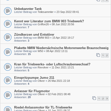
Unbekannter Tank
Letzter Beitrag von
Teilesammler
«
23 Sep 2022 09:41
Kennt wer Literatur zum BMW 003 Triebwerk?
Letzter Beitrag von
Griffon26
«
08 Jun 2022 20:56
Antworten:
7
Zündkerzen und Entstörer
Letzter Beitrag von
BMW 803
«
15 Apr 2022 19:17
Antworten:
3
Plakette NMW Niedersächsische Motorenwerke Braunschweig
Letzter Beitrag von
W50
«
08 Apr 2022 13:11
Antworten:
15
1
2
Kran für Triebwerks- oder Luftschraubenwechsel?
Letzter Beitrag von
Revolver
«
11 Dez 2021 13:21
Antworten:
5
Einspritzpumpe Jumo 211
Letzter Beitrag von
Oliver
«
26 Mai 2021 22:18
Antworten:
4
Anlasser für Flugmotor
Letzter Beitrag von
Oliver
«
02 Feb 2021 08:48
Antworten:
20
1
2
3
Riedel-Anlassmotor für TL-Triebwerke
Letzter Beitrag von
Oliver
«
10 Jan 2021 08:37