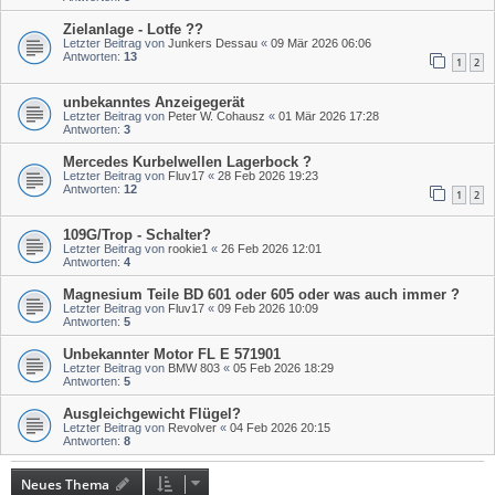
Zielanlage - Lotfe ??
Letzter Beitrag von
Junkers Dessau
«
09 Mär 2026 06:06
Antworten:
13
1
2
unbekanntes Anzeigegerät
Letzter Beitrag von
Peter W. Cohausz
«
01 Mär 2026 17:28
Antworten:
3
Mercedes Kurbelwellen Lagerbock ?
Letzter Beitrag von
Fluv17
«
28 Feb 2026 19:23
Antworten:
12
1
2
109G/Trop - Schalter?
Letzter Beitrag von
rookie1
«
26 Feb 2026 12:01
Antworten:
4
Magnesium Teile BD 601 oder 605 oder was auch immer ?
Letzter Beitrag von
Fluv17
«
09 Feb 2026 10:09
Antworten:
5
Unbekannter Motor FL E 571901
Letzter Beitrag von
BMW 803
«
05 Feb 2026 18:29
Antworten:
5
Ausgleichgewicht Flügel?
Letzter Beitrag von
Revolver
«
04 Feb 2026 20:15
Antworten:
8
Neues Thema