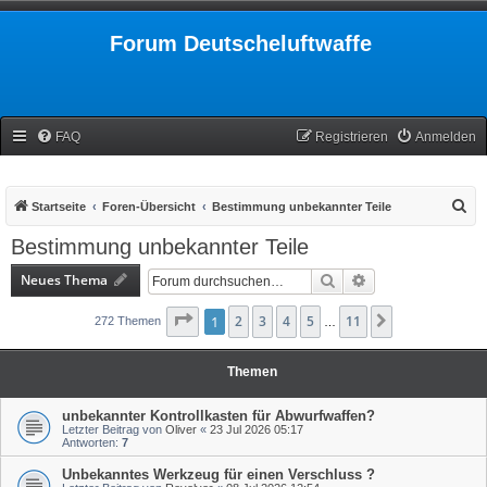
Forum Deutscheluftwaffe
FAQ
Registrieren
Anmelden
S
Startseite
Foren-Übersicht
Bestimmung unbekannter Teile
u
Bestimmung unbekannter Teile
c
Neues Thema
Suche
Erweiterte Suche
h
e
Seite
1
1
2
von
3
11
4
5
11
Nächste
272 Themen
…
Themen
unbekannter Kontrollkasten für Abwurfwaffen?
Letzter Beitrag von
Oliver
«
23 Jul 2026 05:17
Antworten:
7
Unbekanntes Werkzeug für einen Verschluss ?