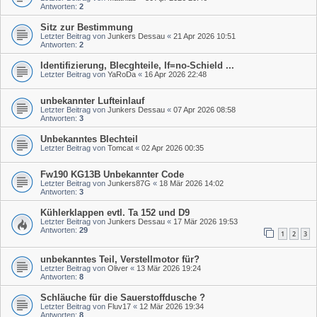
Antworten:
2
Sitz zur Bestimmung
Letzter Beitrag von
Junkers Dessau
«
21 Apr 2026 10:51
Antworten:
2
Identifizierung, Blecghteile, If=no-Schield ...
Letzter Beitrag von
YaRoDa
«
16 Apr 2026 22:48
unbekannter Lufteinlauf
Letzter Beitrag von
Junkers Dessau
«
07 Apr 2026 08:58
Antworten:
3
Unbekanntes Blechteil
Letzter Beitrag von
Tomcat
«
02 Apr 2026 00:35
Fw190 KG13B Unbekannter Code
Letzter Beitrag von
Junkers87G
«
18 Mär 2026 14:02
Antworten:
3
Kühlerklappen evtl. Ta 152 und D9
Letzter Beitrag von
Junkers Dessau
«
17 Mär 2026 19:53
Antworten:
29
1
2
3
unbekanntes Teil, Verstellmotor für?
Letzter Beitrag von
Oliver
«
13 Mär 2026 19:24
Antworten:
8
Schläuche für die Sauerstoffdusche ?
Letzter Beitrag von
Fluv17
«
12 Mär 2026 19:34
Antworten:
8