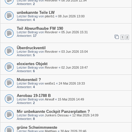
Letzter Beitrag von
Revolver
«
08 Jul 2026 12:54
Antworten:
2
unbekannte Teile LW
Letzter Beitrag von
piterb1
«
08 Jun 2026 13:00
Antworten:
4
Teil Abwurfhaube FW 190
Letzter Beitrag von
Revolver
«
05 Jun 2026 15:31
Antworten:
17
1
2
Überdruckventil
Letzter Beitrag von
Revolver
«
03 Jun 2026 15:04
Antworten:
5
eloxiertes Objekt
Letzter Beitrag von
Revolver
«
02 Jun 2026 19:47
Antworten:
6
Motorenteil ?
Letzter Beitrag von
weiße1
«
24 Mai 2026 19:33
Antworten:
4
Aerobau 19-1788 B
Letzter Beitrag von
Airwulf
«
15 Mai 2026 14:49
Antworten:
2
Mir unbekannte Cockpit Panzerplatten ?
Letzter Beitrag von
Junkers Dessau
«
12 Mai 2026 14:09
Antworten:
8
grüne Schwimmweste
Letzter Beitrag von
Matthias
«
30 Apr 2026 20:46